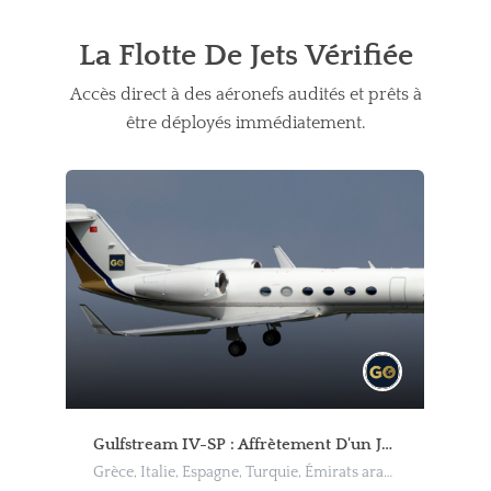
La Flotte De Jets Vérifiée
Accès direct à des aéronefs audités et prêts à
être déployés immédiatement.
Cessna Citation Bravo : 6 VIP Private Jet Charter Turquie
Gulfstream IV-SP : Affrètement D'un Jet Privé Lourd 13 VIP
Grèce, Turquie, Dalaman Havalimanı, Kenan Evren Bulvarı, Dalaman, Muğla, Ege Bölgesi, 48770, Türkiye, Gocek, Bodrum, Fethiye, Marmaris
Grèce, Italie, Espagne, Turquie, Émirats arabes unis, Fiumicino, Roma Capitale, Lazio, Italia