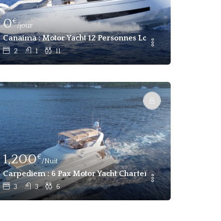
0
€
/jour
Canaima : Motor Yacht 12 Personnes Location Journalière I
2
1
11
1,200
€
/Nuit
Yacht Événementiel - Location Exclusive À Istanbul
Carpediem : 6 Pax Motor Yacht Charter Gocek
3
3
6