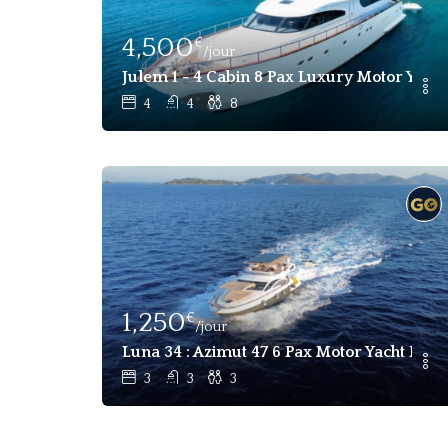
4,500
€
/jour
Julem 1 - 4 Cabin 8 Pax Luxury Motor Yach
4
4
8
1,250
€
/jour
Luna 34 : Azimut 47 6 Pax Motor Yacht For
3
3
3