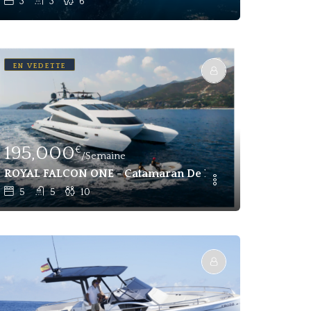
3
3
6
EN VEDETTE
195,000
€
/Semaine
ines Et 12 Passagers À Louer - Bodrum
ROYAL FALCON ONE - Catamaran De Luxe À Moteur, 5 Cabi
5
5
10