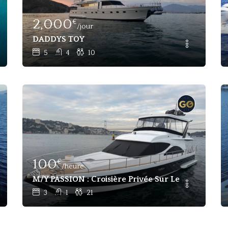
2,000
€
/jour
t For Charters - Bodrum
DADDYS TOY
5
4
10
100
€
/heure
 Charter Gocek, Marmaris
M/Y PASSION : Croisière Privée Sur Le Bosphore Et 
3
1
21