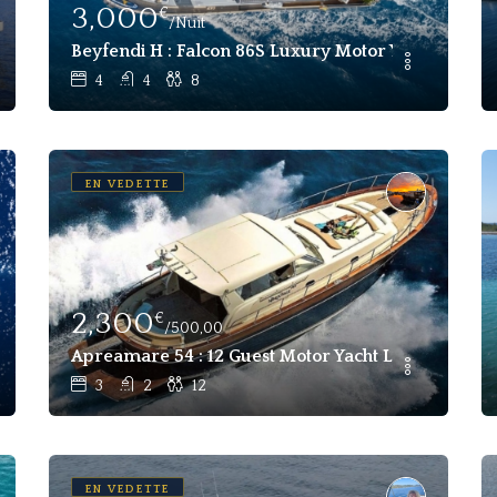
3,000
€
/Nuit
r 8 Personnes À La Maddalena, Sardaigne
Beyfendi H : Falcon 86S Luxury Motor Yacht Loca
4
4
8
EN VEDETTE
2,300
€
/500,00
Charter Sorrento Italy
Apreamare 54 : 12 Guest Motor Yacht Location Jour
3
2
12
EN VEDETTE