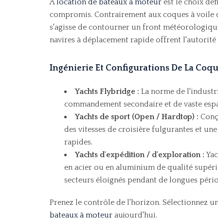
A
location de bateaux à moteur
est le choix déf
compromis. Contrairement aux coques à voile q
s'agisse de contourner un front météorologique
navires à déplacement rapide offrent l'autorit
Ingénierie Et Configurations De La Coqu
Yachts Flybridge :
La norme de l'industri
commandement secondaire et de vaste espac
Yachts de sport (Open / Hardtop) :
Conçu
des vitesses de croisière fulgurantes et une 
rapides.
Yachts d'expédition / d'exploration :
Yac
en acier ou en aluminium de qualité supéri
secteurs éloignés pendant de longues pério
Prenez le contrôle de l'horizon. Sélectionnez u
bateaux à moteur
aujourd'hui.