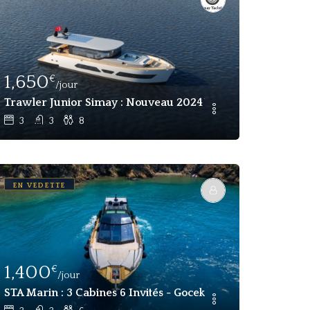
1,650
€
/jour
De Luxe À Gocek (équipage Exclusivement Féminin)
Trawler Junior Simay : Nouveau 2024 Yacht Charter Pour 
3
3
8
EN VEDETTE
1,400
€
/jour
on D'un Yacht À Moteur De Luxe À Bodrum
STA Marin : 3 Cabines 6 Invités - Gocek Motor Yacht Charte