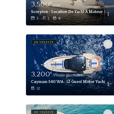
3,500
€
/jour
Scorpion : Location De Yacht À Moteur Pou
3
3
8
EN VEDETTE
3,200
€
/Prezzo giornaliero
Cayman 540 WA : 12 Guest Motor Yacht Day 
12
EN VEDETTE