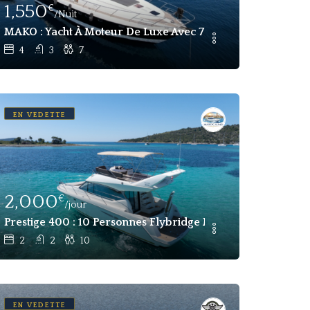
1,550
€
/Nuit
tion Hebdomadaire Avec Équipage Göcek
MAKO : Yacht À Moteur De Luxe Avec 7 Invités Location H
4
3
7
EN VEDETTE
2,000
€
/jour
nalière Et Hebdomadaire Côte Amalfitaine Italie
Prestige 400 : 10 Personnes Flybridge Motor Yacht Charter S
2
2
10
EN VEDETTE