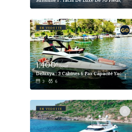
Sunshine 1 : Yacht De Luxe De 70 Pieds, 28 
EN VEDETTE
1,400
€
/jour
Deluxya : 3 Cabines 6 Pax Capacité Yacht 
3
6
EN VEDETTE