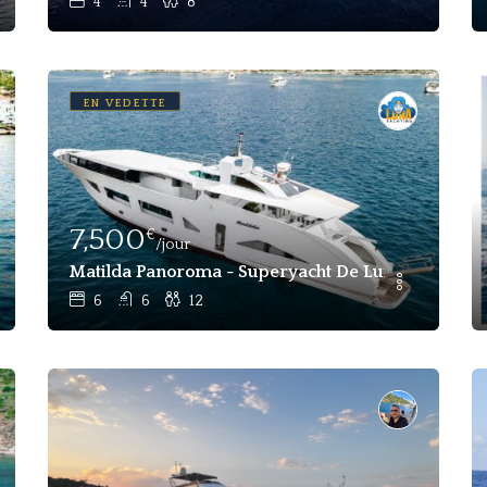
Passagers, À Louer À L'heure À Dubaï
4
4
8
EN VEDETTE
7,500
€
/jour
À Moteur De Luxe À Louer
Matilda Panoroma - Superyacht De Luxe Avec 6 Cab
6
6
12