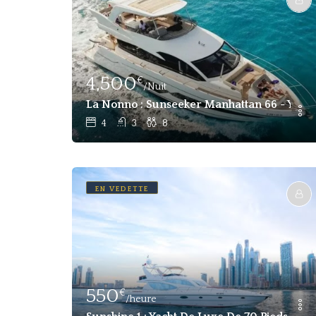
4,500
€
/Nuit
La Nonno : Sunseeker Manhattan 66 - Yach
4
3
8
EN VEDETTE
550
€
/heure