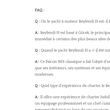
FAQ :
Q :
Où le yacht à moteur Beyfendi H est-il b
A :
Beyfendi H est basé à Göcek, le principa
immédiat à certains des plus beaux sites de
Q :
Quand le yacht Beyfendi H a-t-il été mis
A :
Ce Falcon 86S classique a fait l'objet d'
que ses intérieurs, ses systèmes et ses é
modernes.
Q :
Quel type d'expérience de charter le Bey
A :
Il offre une expérience de charter heb
un équipage professionnel et un chef cuisi
personnalisé tout au long de vos vacances.