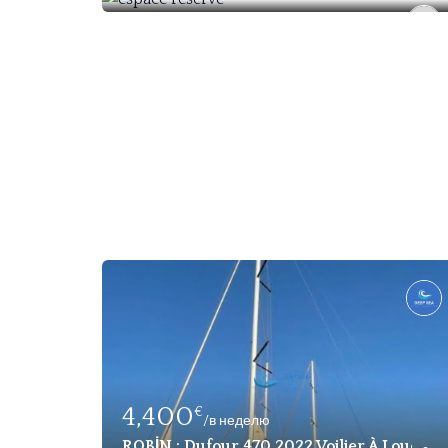
4,400
€
/в неделю
ROBİN : Dufour 470 2022 Voilier À Louer À