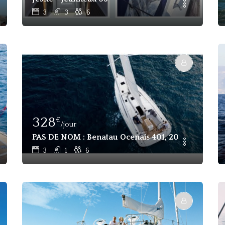
3
3
6
328
€
/jour
 A Louer Marmaris Turquie
PAS DE NOM : Benatau Ocenais 401, 2024 Rent A Sai
3
1
6