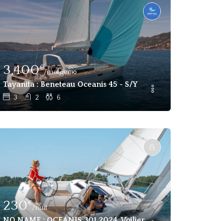
3,400
€
/в неделю
Tayanita : Beneteau Oceanis 45 - S/Y
3
2
6
230
€
/nuit
NO NAME : OCEANIS 301 2024, Voilier 2 Cabines À Louer 