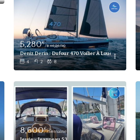
5,280
€
/в неделю
Deniz Derin : Dufour 470 Voilier À Louer À Gocek
4
2
8
8,600
€
/Semaine
 Gocek
Jessie - Jeanneau 53