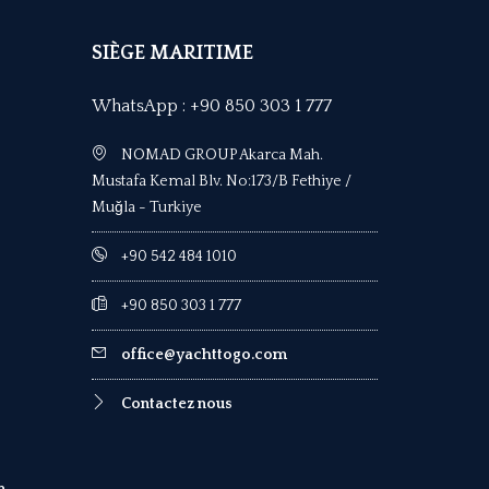
SIÈGE MARITIME
WhatsApp : +90 850 303 1 777
NOMAD GROUP Akarca Mah.
Mustafa Kemal Blv. No:173/B Fethiye /
Muğla - Turkiye
+90 542 484 1010
+90 850 303 1 777
office@yachttogo.com
Contactez nous
m