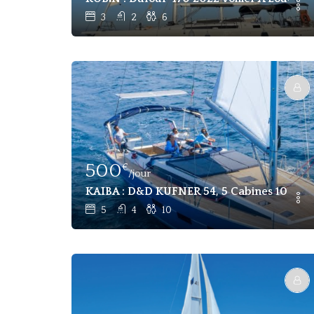
3
2
6
500
€
/jour
KAIBA : D&D KUFNER 54, 5 Cabines 10 Pax
5
4
10