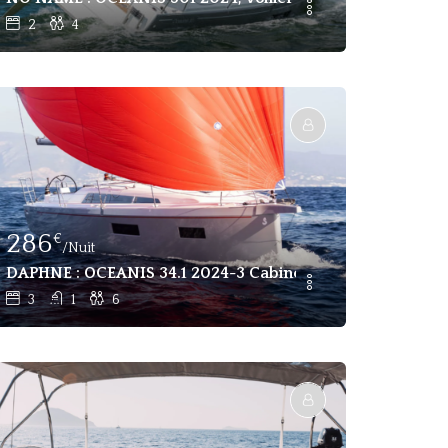
2
4
286
€
/Nuit
ling Boat Fethiye
DAPHNE : OCEANIS 34.1 2024-3 Cabines Voilier À Louer Fe
3
1
6