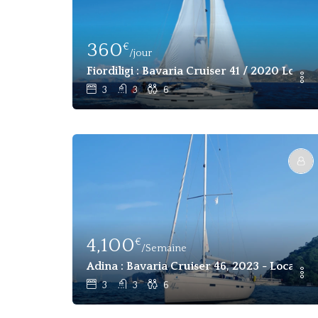
360
€
/jour
Fiordiligi : Bavaria Cruiser 41 / 2020 Locat
3
3
6
4,100
€
/Semaine
Adina : Bavaria Cruiser 46, 2023 - Locatio
3
3
6