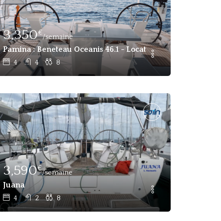
3,350
€
/semaine
Pamina : Beneteau Oceanis 46.1 - Location Sans Équipage
4
4
8
3,590
€
/semaine
Juana
4
2
8