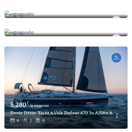
Tigre
3
2
6
€
1,800
/1800
Safir
3
2
6
€
5,280
/в неделю
Deniz Derin: Yacht A Vela Dufour 470 In Affitto A Gocek
4
2
8