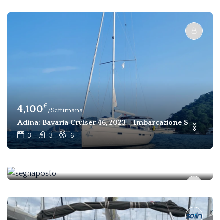
€
4,100
/Settimana
Adina: Bavaria Cruiser 46, 2023 - Imbarcazione Senza Equ
3
3
6
€
4,500
/settimana
Pelora
3
2
6