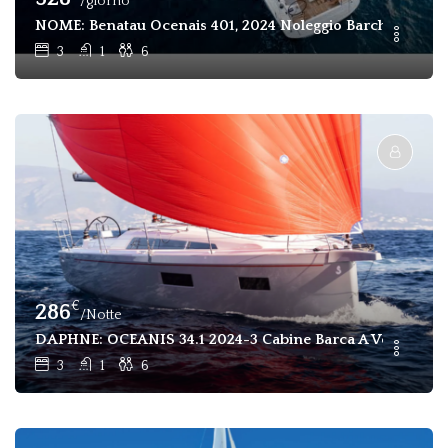
/giorno
NOME: Benatau Ocenais 401, 2024 Noleggio Barche A Vela 
3
1
6
€
286
/Notte
DAPHNE: OCEANIS 34.1 2024-3 Cabine Barca A Vela In Affi
3
1
6