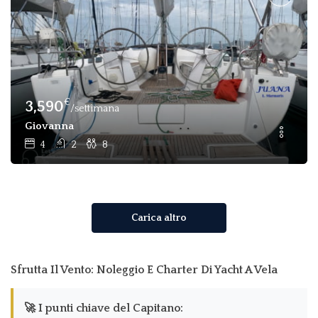
€
3,590
/settimana
Giovanna
4
2
8
Carica altro
Sfrutta Il Vento: Noleggio E Charter Di Yacht A Vela
🚀 I punti chiave del Capitano: