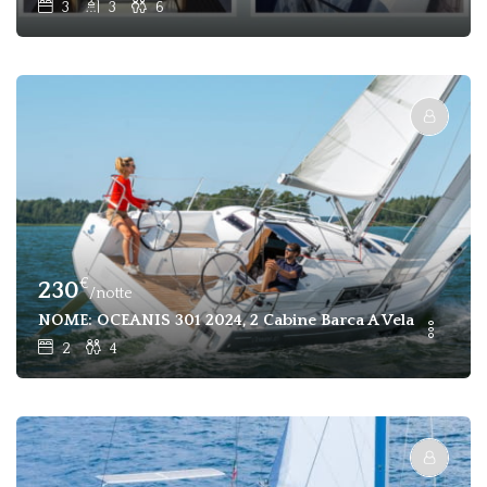
3
3
6
€
230
/notte
NOME: OCEANIS 301 2024, 2 Cabine Barca A Vela In Affit
2
4