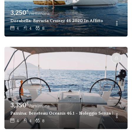
€
3,250
/settimana
Dorabella: Bavaria Cruiser 46 2020 In Affitto
4
4
8
€
3,350
/settimana
Pamina: Beneteau Oceanis 46.1 - Noleggio Senza Equipagg
4
4
8