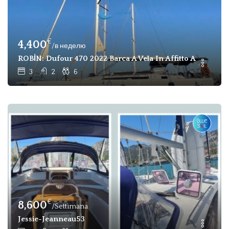
€
4,400
/в неделю
ROBİN: Dufour 470 2022 Barca A Vela In Affitto A Gocek
3
2
6
€
8,600
/Settimana
Jessie-Jeanneau53