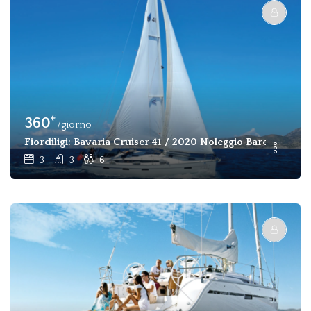
€
360
/giorno
Fiordiligi: Bavaria Cruiser 41 / 2020 Noleggio Barebot
3
3
6