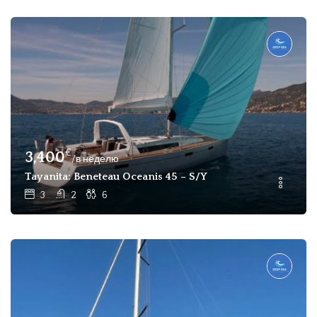
€
3,400
/в неделю
Tayanita: Beneteau Oceanis 45 – S/Y
3
2
6