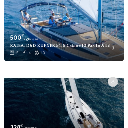
€
500
/giorno
KAIBA: D&D KUFNER 54, 5 Cabine 10 Pax In Affitto Marma
5
4
10
€
328