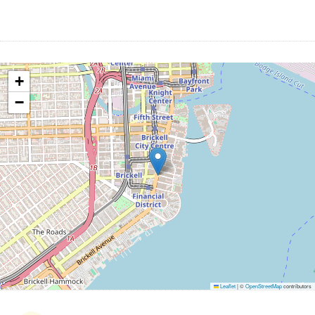
+
−
Leaflet
|
©
OpenStreetMap
contributors