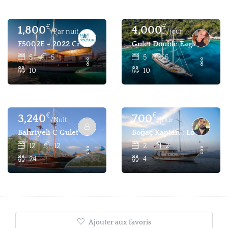
€
€
1,800
4,000
/Par nuit
/jour
F5002E - 2022 Croisière Bleue En Turquie, Fethiye
Gulet Double Eagle : Yacht
5
5
5
5
10
10
€
€
3,240
700
/Nuit
/jour
Bahriyeli C Gulet - 12 Cabin 24 Pax Yacht For Charter - M
Boğaç Kaptan : Location De
12
12
2
2
24
4
Ajouter aux favoris