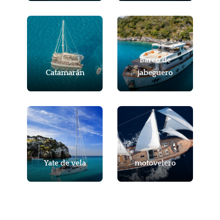
Barco de
Catamarán
jabeguero
Yate de vela
motovelero