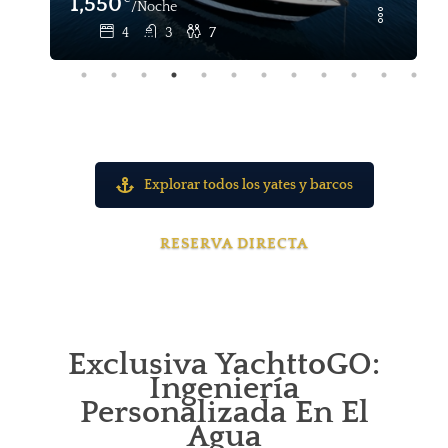
3,200
/Prezzo giornaliero
12
Explorar todos los yates y barcos
RESERVA DIRECTA
Exclusiva YachttoGO:
Ingeniería
Personalizada En El
Agua