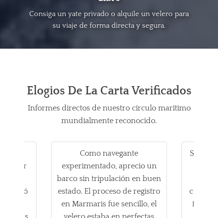
Consiga un yate privado o alquile un velero para
su viaje de forma directa y segura.
Elogios De La Carta Verificados
Informes directos de nuestro círculo marítimo
mundialmente reconocido.
stralia
Como navegante
Si busca
familiar
experimentado, aprecio un
de l
quía.
barco sin tripulación en buen
b
porcionó
estado. El proceso de registro
comunica
le. La
en Marmaris fue sencillo, el
fue exce
tica, las
velero estaba en perfectas
era un