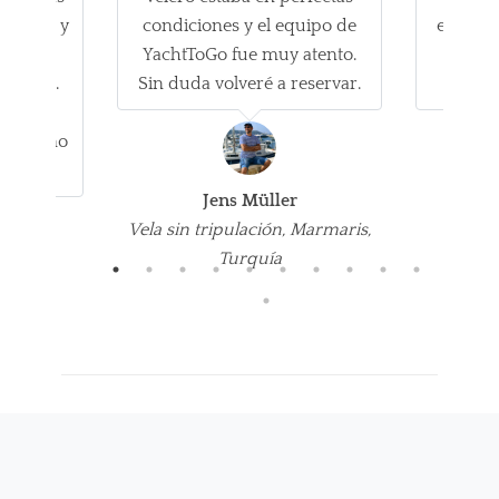
onantes y
condiciones y el equipo de
estrella
taba
YachtToGo fue muy atento.
por
nizado.
Sin duda volveré a reservar.
inolv
mos a
l próximo
Jens Müller
Emi
Vela sin tripulación, Marmaris,
Dire
Turquía
Thomp
r
 3 hijos,
lia