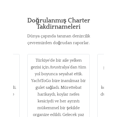
Doğrulanmış Charter
Takdirnameleri
Dünya çapında tanınan denizcilik
çevremizden doğrudan raporlar.
 şey
Türkiye'de bir aile yelken
Son 
kilde
gezisi için Avustralya'dan tüm
güvenil
i. VIP
yol boyunca seyahat ettik.
aile g
kendisi
YachtToGo bize inanılmaz bir
Yach
sindeydi.
gulet sağladı. Mürettebat
kolaylaşt
 ekip ve
harikaydı, koylar nefes
duyarlıy
özen.
kesiciydi ve her ayrıntı
durum
'nın en
mükemmel bir şekilde
Fethi
i hafta
organize edildi. Gelecek yaz
hafta