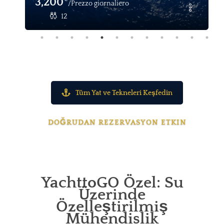
3,200
/Prezzo giornaliero
12
Tüm Yat ve Tekneleri Keşfedin
DOĞRUDAN REZERVASYON ETKIN
YachttoGO Özel: Su
Üzerinde
Özelleştirilmiş
Mühendislik