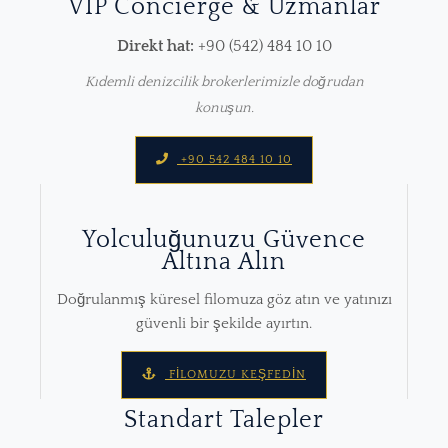
VIP Concierge & Uzmanlar
Direkt hat:
+90 (542) 484 10 10
Kıdemli denizcilik brokerlerimizle doğrudan
konuşun.
+90 542 484 10 10
Yolculuğunuzu Güvence
Altına Alın
Doğrulanmış küresel filomuza göz atın ve yatınızı
güvenli bir şekilde ayırtın.
FILOMUZU KEŞFEDIN
Standart Talepler