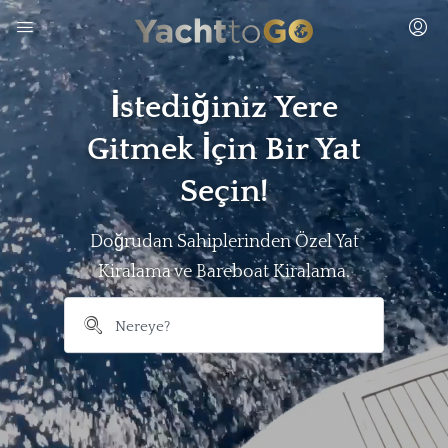
İstediğiniz Yere
Gitmek İçin Bir Yat
Seçin!
Doğrudan Sahiplerinden Özel Yat
Kiralama ve Bareboat Kiralama.
```