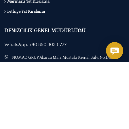
Marmaris Yat Kiralama
Fethiye Yat Kiralama
DENİZCİLİK GENEL MÜDÜRLÜĞÜ
WhatsApp: +90 850 303 1 777
NOMAD GRUP Akarca Mah. Mustafa Kemal Bulv. No:173/B
Fethiye / Muğla - Türkiye
+90 542 484 1010
+90 850 303 1 777
office@yachttogo.com
Bize Ulaşın