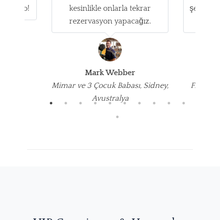
achtToGo!
kesinlikle onlarla tekrar
şekilde o
rezervasyon yapacağız.
rezer
ov
ricisi,
Mark Webber
Group
Mimar ve 3 Çocuk Babası, Sidney,
Finansal
Avustralya