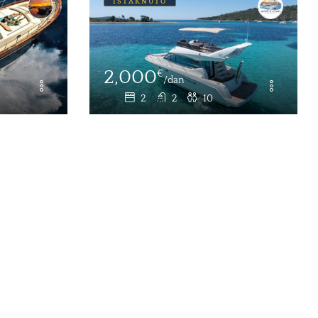
ISTAKNUTO
4,500
€
/Noć
4
3
8