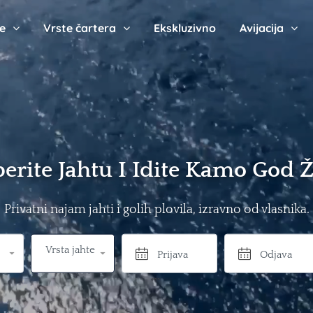
te
Vrste čartera
Ekskluzivno
Avijacija
erite Jahtu I Idite Kamo God Že
Privatni najam jahti i golih plovila, izravno od vlasnika.
Vrsta jahte
```