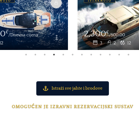
KNUTO
ISTAKNUTO
00
2,000
€
€
/500,00
/dan
3
2
12
2
2
10
Istraži sve jahte i brodove
OMOGUĆEN JE IZRAVNI REZERVACIJSKI SUSTAV