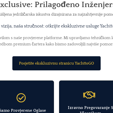
xclusive: Prilagođeno Inženjer
ljena jedriličarska iskustva dizajnirana za najzahtjevnije po
 vizija, naša stručnost: otkrijte ekskluzivne usluge Yach
ovilom s naše provjerene platforme. Mi upravljamo tehničkom 
edbom premium čartera kako bismo zadovoljili najviše pomor
Posjetite ekskluzivnu stranicu YachttoGO
Izravno Pregovaranje 
Samo Provjerene Oglase