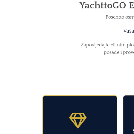
YachttoGO E
Posebno osmiš
Vaša
Zapovijedajte elitnim pl
posade i prov