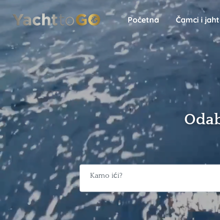
Početna
Čamci i jah
Odab
Kamo ići?