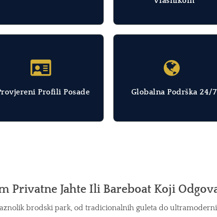
Vlasnikom
Provjereni Profili Posade
Globalna Podrška 24/7
Privatne Jahte Ili Bareboat Koji Odgov
raznolik brodski park, od tradicionalnih guleta do ultramoderni