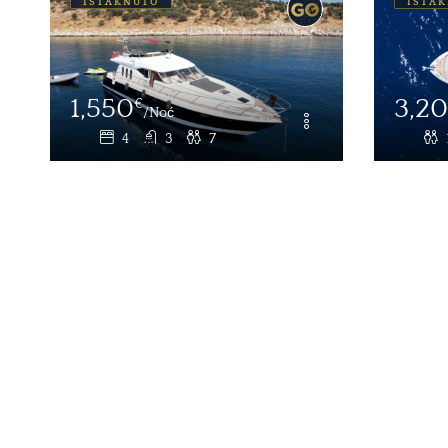
ISTAKNUTO
ISTA
3,200
2,3
€
/Dnevna cijena
12