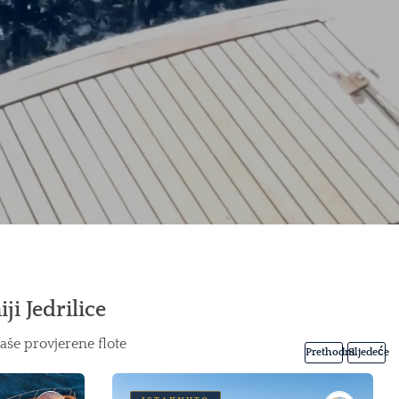
ji Jedrilice
aše provjerene flote
Prethodni
Sljedeće