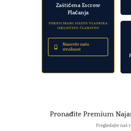
Zaštićena Escrow
Plaćanja
VERIFICIRANI STATUS VLASNIKA
ISKLJUČIVO ČLANSTVO
Nazovite našu
stručnost
Pronađite Premium Najam 
Pregledajte naš 