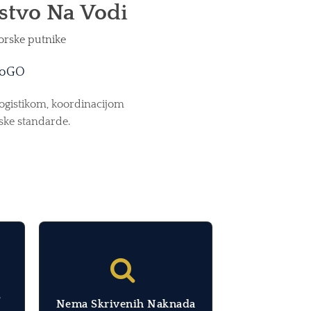
stvo Na Vodi
morske putnike
ttoGO
logistikom, koordinacijom
ske standarde.
S
Nema Skrivenih Naknada