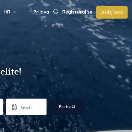
HR
Prijava
Registriraj se
Dodaj brod
lite!
Pretraži