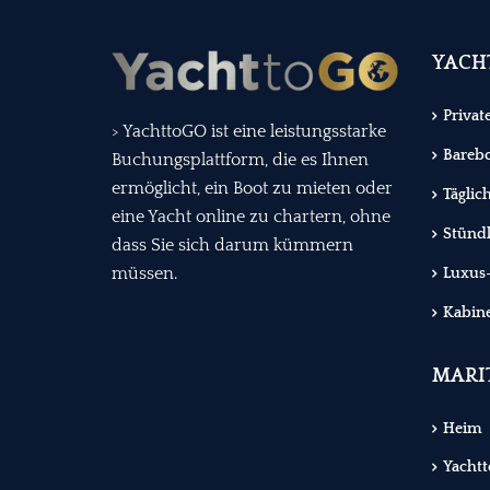
YACH
Privat
> YachttoGO ist eine leistungsstarke
Bareb
Buchungsplattform, die es Ihnen
ermöglicht, ein Boot zu mieten oder
Täglic
eine Yacht online zu chartern, ohne
Stündl
dass Sie sich darum kümmern
müssen.
Luxus-
Kabin
MARI
Heim
Yachtt