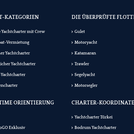
T-KATEGORIEN
DIE ÜBERPRÜFTE FLOTT
e Yachtcharter mit Crew
Gulet
oat-Vermietung
Motoryacht
her Yachtcharter
Katamaran
icher Yachtcharter
Trawler
Yachtcharter
Segelyacht
encharter
Motorsegler
TIME ORIENTIERUNG
CHARTER-KOORDINAT
Yachtcharter Türkei
oGO Exklusiv
Bodrum Yachtcharter