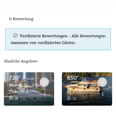
0 Bewertung
Verifizierte Bewertungen – Alle Bewertungen
stammen von verifizierten Gästen.
Ähnliche Angebote
€
€
720
650
/Stunde
/Tag
Majesty 56 - 3 Kabinen 18 Pax Täglicher Und Stündlicher Y
Göcek Tur 2 – 10–12 Person
3
3
-
2
18
12