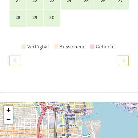
21
22
23
24
25
26
27
28
29
30
Verfügbar
Ausstehend
Gebucht
+
−