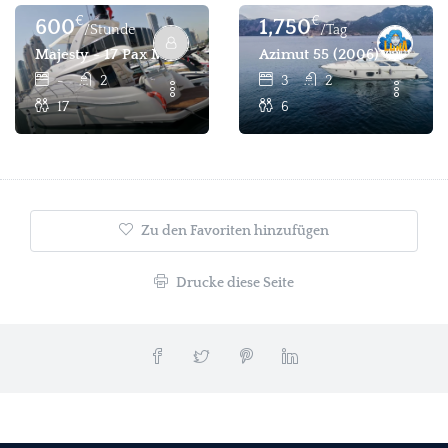
€
€
600
1,750
/Stunde
/Tag
Majesty - 17 Pax Motoryacht Für Stunden- Und Tageweise 
Azimut 55 (2006) - 3 Kab
-
2
3
2
17
6
Zu den Favoriten hinzufügen
Drucke diese Seite