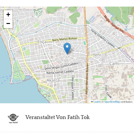
+
−
Leaflet
|
©
OpenStreetMap
contributors
Veranstaltet Von
Fatih Tok