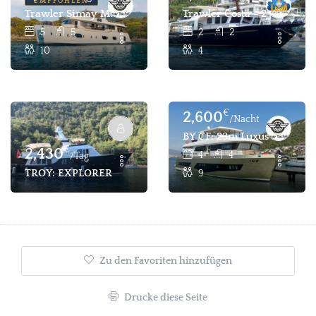
EMPFOHLEN
Trawler Simay M: 5 Kabinen 10 Pax Trawler Für Charter Fe
Trawler Costa - 2 Kabinen
5
5
2
2
10
4
€
2,600
/Nacht
BY CF: 23m Luxus-Trawler -
€
2,430
4
4
/Tag
TROY: EXPLORER TRAWLER 77, 5 Kabinen 10 Gäste Charter
9
Zu den Favoriten hinzufügen
Drucke diese Seite