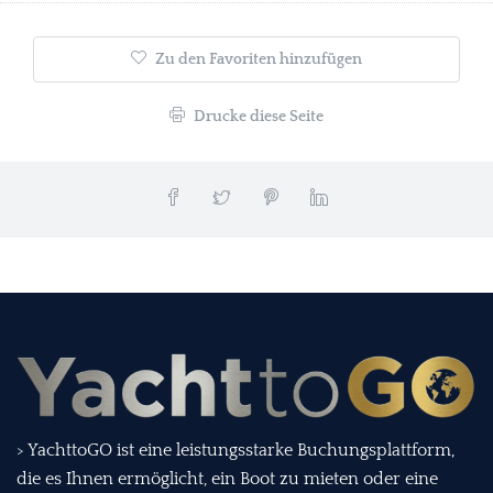
Zu den Favoriten hinzufügen
Drucke diese Seite
> YachttoGO ist eine leistungsstarke Buchungsplattform,
die es Ihnen ermöglicht, ein Boot zu mieten oder eine