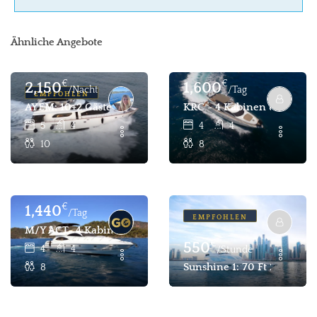
Ähnliche Angebote
€
€
2,150
1,600
/Nacht
/Tag
EMPFOHLEN
AYEM: 10+2 Gäste Luxus Motoryacht Charter Göcek (All-Fe
KRC - 4 Kabinen 8 Pax Lu
5
4
4
4
10
8
€
1,440
/Tag
EMPFOHLEN
M/Y ACT- 4 Kabinen 8 Pax Luxus Motoryacht Für Charter- 
€
550
4
4
/Stunde
Sunshine 1: 70 Ft 28 Pax 
8