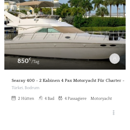
€
850
/Tag
Searay 400 - 2 Kabinen 4 Pax Motoryacht Für Charter - B
Türkei, Bodrum
2
Hütten
4
Bad
4
Passagiere
Motoryacht