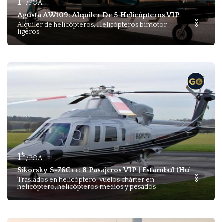
1
/POA
Agusta AW109: Alquiler De 5 Helicópteros VIP
Alquiler de helicópteros, Helicópteros bimotor
ligeros
€
1
/POA
Sikorsky S-76C++: 8 Pasajeros VIP | Estambul (Hub) A Bósf
Traslados en helicóptero, vuelos chárter en
helicóptero, helicópteros medios y pesados