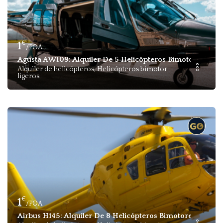
€
1
/POA
Agusta AW109: Alquiler De 5 Helicópteros Bimotores Lige
Alquiler de helicópteros, Helicópteros bimotor
ligeros
€
1
/POA
Airbus H145: Alquiler De 8 Helicópteros Bimotores VIP