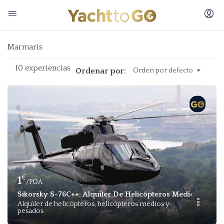
Marmaris
10 experiencias
Ordenar por:
Orden por defecto
€
1
/POA
Sikorsky S-76C++: Alquiler De Helicópteros Medios 8 VIP
Alquiler de helicópteros, helicópteros medios y
pesados