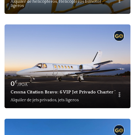
Alquiler de helicópteros, Helicópteros bimotor
ligeros
€
0
/POA
Cessna Citation Bravo: 6 VIP Jet Privado Charter Turquía
Alquiler de jets privados, jets ligeros