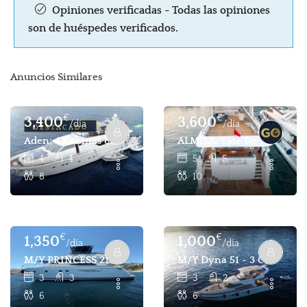
Opiniones verificadas - Todas las opiniones
son de huéspedes verificados.
Anuncios Similares
€
€
3,400
3,600
/día
/día
DESTACADO
Aden: 4 Cabinas 8 Pax Capacidad Lujo Motor Yacht Charte
ALMILA: Yate De Lujo Tipo
4
4
5
5
8
10
€
€
1,350
1,000
/día
/día
M/Y PRINCESS 212 - 3 Cabina 6 Pax Yate A Motor De Lujo P
M/Y Dyna 51 - 3 Cabin 6 Pa
3
3
3
2
6
6