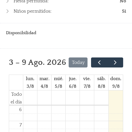
Fiesta permitida:
No
Niños permitidos:
Si
1
Disponibilidad
2
3 – 9 Ago. 2026
Today
3
lun.
mar.
mié.
jue.
vie.
sáb.
dom.
4
3/8
4/8
5/8
6/8
7/8
8/8
9/8
Todo
5
el día
6
7