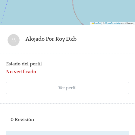
17
Leaflet
|
©
OpenStreetMap
contributors
18
Alojado Por
Roy Dxb
19
20
Estado del perfil
No verificado
21
Ver perfil
22
23
0 Revisión