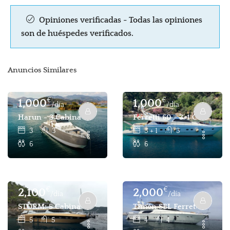
Opiniones verificadas - Todas las opiniones
son de huéspedes verificados.
Anuncios Similares
€
€
1,000
1,000
/día
/día
Harun - 3 Cabina 6 Pax Yate De Lujo A Motor Para Charters
Ferretti 60 - 3+1 Cabina 6
3
3
3 + 1
3
6
6
€
€
2,100
2,000
/día
/día
STORM: 5 Cabina 10 Pax Motor Yacht Charter Göcek
Timón SBL Ferretti 80 - 4 
5
5
4
4