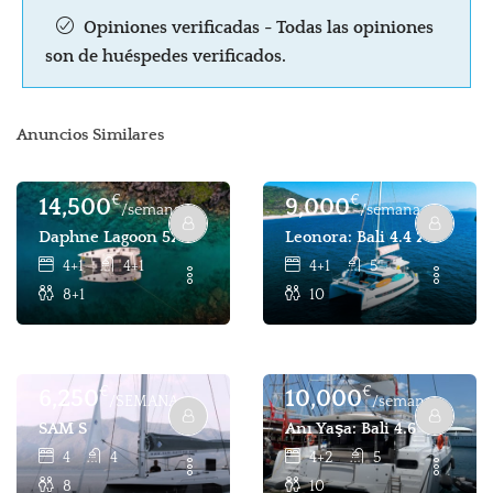
Opiniones verificadas - Todas las opiniones
son de huéspedes verificados.
Anuncios Similares
€
€
14,500
9,000
/semana
/semana
Daphne Lagoon 52 F, 4+1 Cabinas 8 Pax, Alquiler Catamará
Leonora: Bali 4.4 2024, Ca
4+1
4+1
4+1
5
8+1
10
€
€
6,250
10,000
/SEMANA
/semana
SAM S
Anı Yaşa: Bali 4.6 - 4+2 C
4
4
4+2
5
8
10