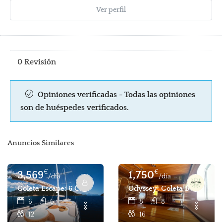
Ver perfil
0 Revisión
Opiniones verificadas - Todas las opiniones
son de huéspedes verificados.
Anuncios Similares
€
€
3,569
1,750
/día
/día
Goleta Escape: 6 Cabinas, 12 Huéspedes, Goleta Lux Charte
Odyssey: Goleta Bodrum 8 
6
6
8
8
12
16