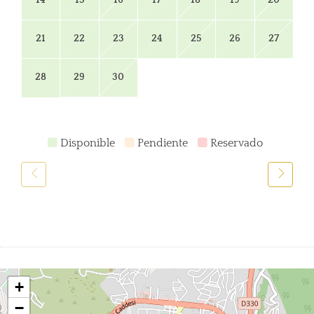
21
22
23
24
25
26
27
28
29
30
Disponible
Pendiente
Reservado
+
−