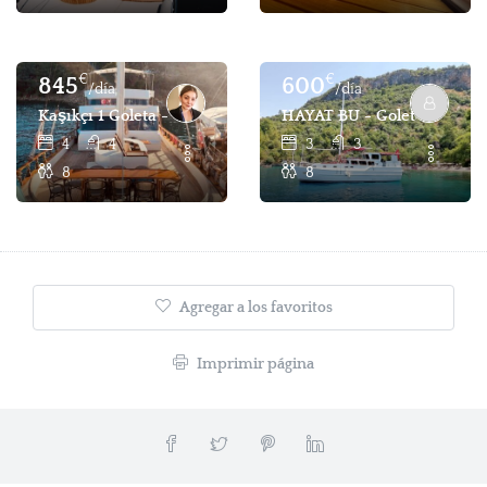
€
€
845
600
/día
/día
Kaşıkçı 1 Goleta - 4 Cabina 8 Pax Goleta Para Charter - Fet
HAYAT BU - Goleta 3 Cabina
4
4
3
3
8
8
Agregar a los favoritos
Imprimir página