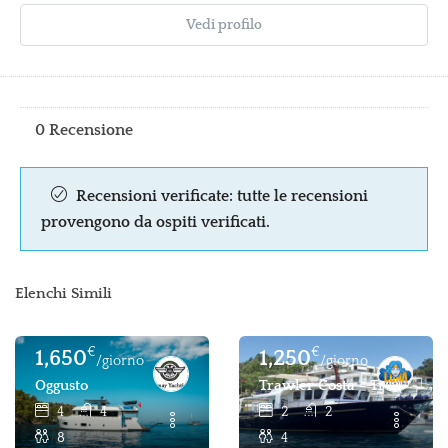
Vedi profilo
0 Recensione
Recensioni verificate: tutte le recensioni
provengono da ospiti verificati.
Elenchi Simili
€
€
1,650
1,250
/giorno
/giorno
Oggusto
Trawler Costa - Trawler 2 
4
4
2
2
8
4