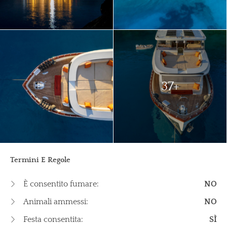
37+
Termini E Regole
È consentito fumare:
NO
Animali ammessi:
NO
Festa consentita:
SÌ