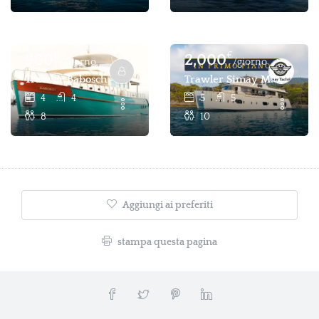
€
€
900
2,000
/Giorno
/giorno
IN PRIMO PIANO
Trawler Babosch - Trawler 4 Cabine 8 Pax In Affitto - Feth
Trawler Simay M: 5 Cabine 
4
4
5
5
8
10
Aggiungi ai preferiti
stampa questa pagina