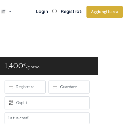
IT
Login
Registrati
Aggiungi barca
1,400
€
/giorno