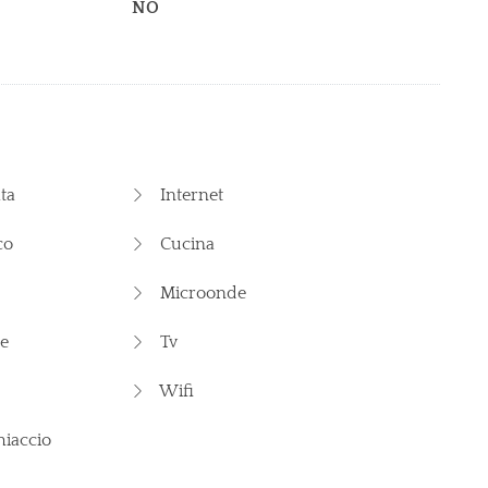
NO
ta
Internet
co
Cucina
Microonde
e
Tv
Wifi
iaccio