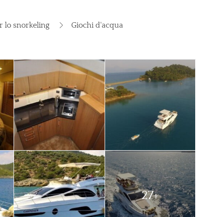
r lo snorkeling
Giochi d'acqua
27+