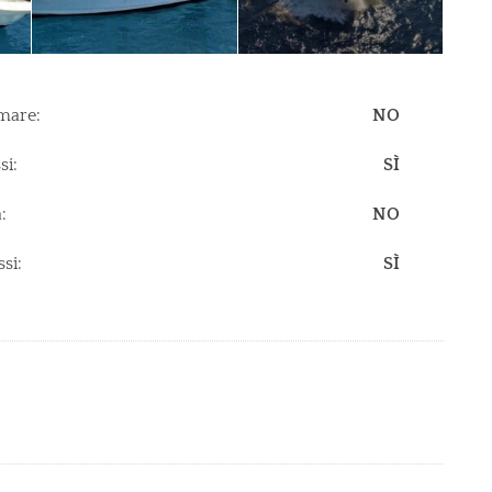
mare:
NO
i:
SÌ
:
NO
si:
SÌ