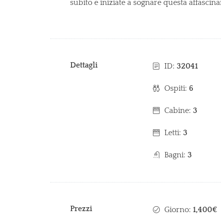
subito e iniziate a sognare questa affascin
Dettagli
ID:
32041
Ospiti:
6
Cabine:
3
Letti:
3
Bagni:
3
Prezzi
Giorno:
1,400€