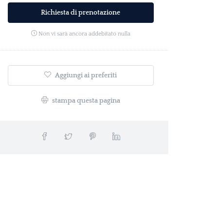
Richiesta di prenotazione
Non vi sarà ancora addebitato nulla
Aggiungi ai preferiti
stampa questa pagina