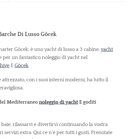
Barche Di Lusso Göcek
rter Göcek; è uno yacht di lusso a 3 cabine.
yacht
 per un fantastico noleggio di yacht nel
thiye
E
Göcek
.
ttrezzato, con i suoi interni moderni, ha tutto il
ravigliosa.
i del Mediterraneo
noleggio di yacht
E
goditi
e baie, rilassarvi e divertirvi continuando la vostra
servizi extra. Qui ce n'è per tutti i gusti. Prenotate