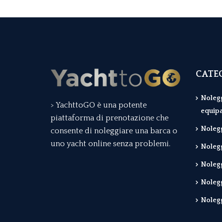
CATEG
Nolegg
> YachttoGO è una potente
equip
piattaforma di prenotazione che
Nolegg
consente di noleggiare una barca o
uno yacht online senza problemi.
Nolegg
Nolegg
Nolegg
Nolegg