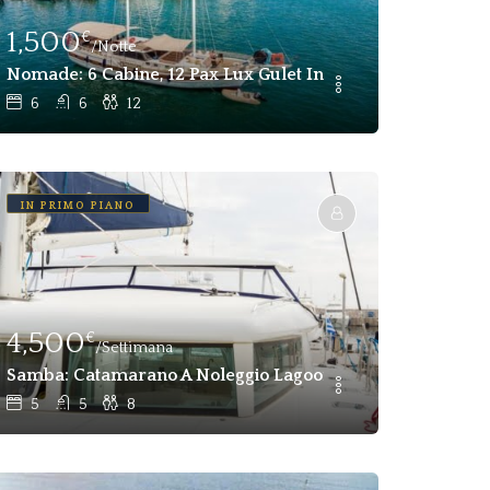
1,500
€
/Notte
itto Per Fethiye E Gocek
Nomade: 6 Cabine, 12 Pax Lux Gulet In Affitto A Fethiye, Go
6
6
12
IN PRIMO PIANO
4,500
€
/Settimana
Samba: Catamarano A Noleggio Lagoon 420, 5 Cabine 10 P
ently In Dubai
5
5
8