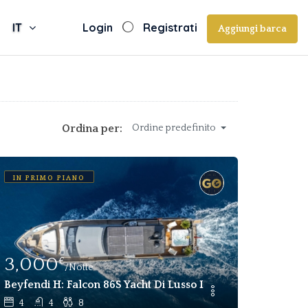
IT
Login
Registrati
Aggiungi barca
Ordina per:
Ordine predefinito
IN PRIMO PIANO
3,000
€
/Notte
ne A La Maddalena, Sardegna
Beyfendi H: Falcon 86S Yacht Di Lusso In Affitto Settimana
4
4
8