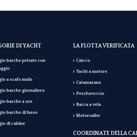
ORIE DI YACHT
LA FLOTTA VERIFICATA
io barche private con
Caicco
aggio
Yacht a motore
io a scafo nudo
Catamarano
io barche giornaliero
Peschereccio
io barche a ore
Barca a vela
io barche di lusso
Motorsailer
io di cabine
COORDINATE DELLA CA