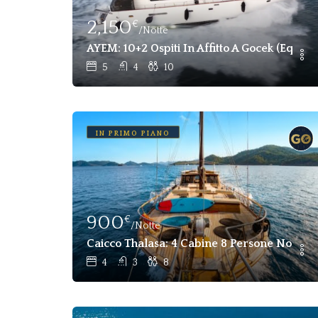
2,150
€
/Notte
AYEM: 10+2 Ospiti In Affitto A Gocek (equip
5
4
10
IN PRIMO PIANO
900
€
/Notte
Caicco Thalasa: 4 Cabine 8 Persone Noleggi
4
3
8