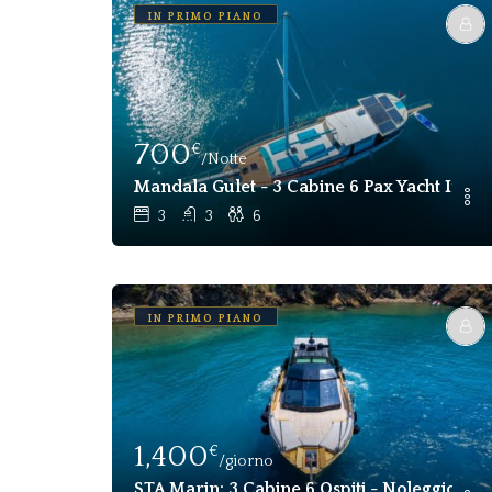
IN PRIMO PIANO
700
€
/Notte
Mandala Gulet - 3 Cabine 6 Pax Yacht In Affi
3
3
6
IN PRIMO PIANO
1,400
€
/giorno
STA Marin: 3 Cabine 6 Ospiti - Noleggio Ba