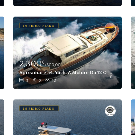
IN PRIMO PIANO
2,300
€
/500,00
 Settimanale Con Equipaggio A Göcek
Apreamare 54: Yacht A Motore Da 12 Ospiti Noleggio
3
2
12
IN PRIMO PIANO