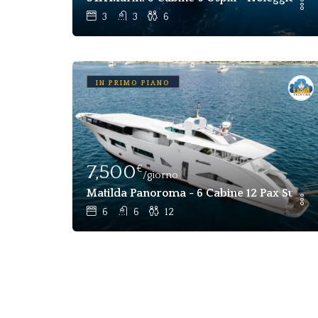
3
3
6
IN PRIMO PIANO
7,500
€
/giorno
Matilda Panoroma - 6 Cabine 12 Pax Superya
6
6
12