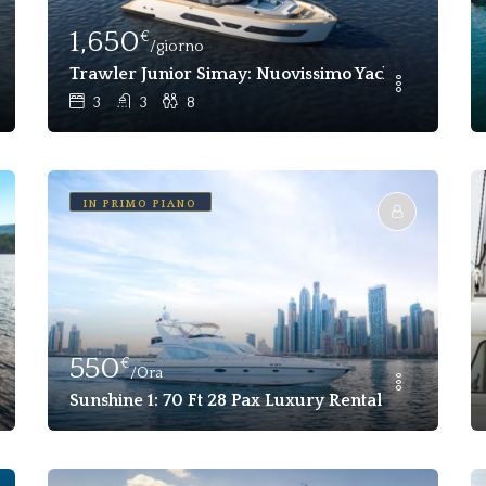
1,650
€
/giorno
aggio Femminile)
Trawler Junior Simay: Nuovissimo Yacht 2024 In Aff
3
3
8
IN PRIMO PIANO
550
€
o Barche Göcek, Fethiye
/Ora
Sunshine 1: 70 Ft 28 Pax Luxury Rental Yacht For R