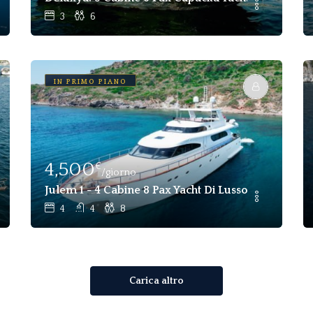
3
6
IN PRIMO PIANO
4,500
€
/giorno
cht Di Lusso In Affitto - Bodrum
Julem 1 - 4 Cabine 8 Pax Yacht Di Lusso Per Chart
4
4
8
Carica altro