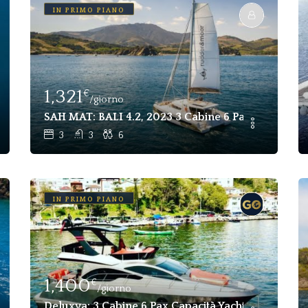
IN PRIMO PIANO
1,321
€
/giorno
tto A Fethiye, Gocek
SAH MAT: BALI 4.2, 2023 3 Cabine 6 Pax Catamarano 
3
3
6
IN PRIMO PIANO
1,400
€
/giorno
rche A Motore A Gocek
Deluxya: 3 Cabine 6 Pax Capacità Yacht Di Lusso In A