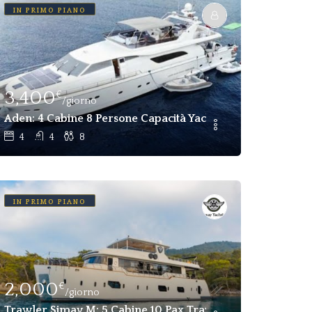
IN PRIMO PIANO
3,400
€
/giorno
Privato In Affitto A Gocek, Fethiye
Aden: 4 Cabine 8 Persone Capacità Yacht Di Lusso In Affit
4
4
8
IN PRIMO PIANO
2,000
€
/giorno
ffitto
Trawler Simay M: 5 Cabine 10 Pax Trawler In Affitto Fethi