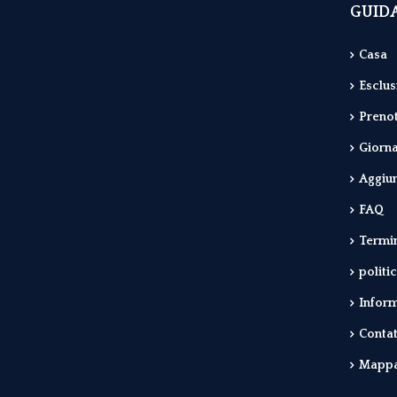
GUID
Casa
Esclus
Prenot
Giorna
Aggiun
FAQ
Termin
politi
Inform
Contat
Mappa 