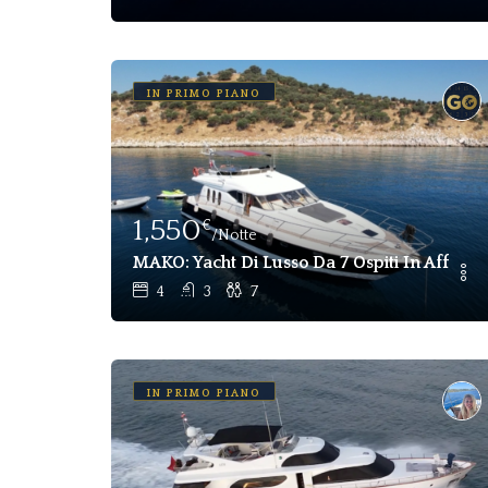
IN PRIMO PIANO
1,550
€
/Notte
MAKO: Yacht Di Lusso Da 7 Ospiti In Affitto
4
3
7
IN PRIMO PIANO