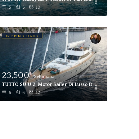
5
5
10
IN PRIMO PIANO
23,500
€
/Settimana
er - Bodrum
TUTTO SU U 2: Motor Sailer Di Lusso Da 12 Ospiti In Affitt
6
6
12