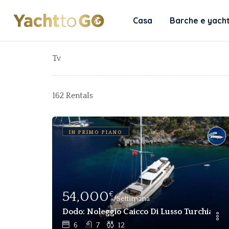
Casa
Barche e yach
Tv
162 Rentals
IN PRIMO PIANO
54,000
€
/Settimana
Dodo: Noleggio Caicco Di Lusso Turchia | 12
6
7
12