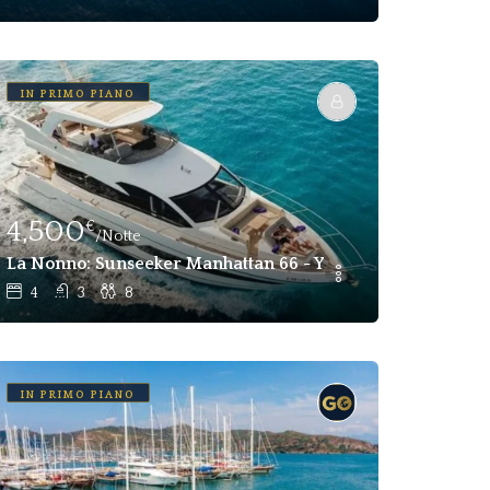
IN PRIMO PIANO
4,500
€
/Notte
 Giornaliero E Settimanale Costiera Amalfitana Italia
La Nonno: Sunseeker Manhattan 66 - Yacht Di Lusso In Affi
4
3
8
IN PRIMO PIANO