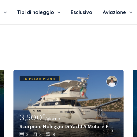
t
Tipi di noleggio
Esclusivo
Aviazione
IN PRIMO PIANO
3,500
€
/giorno
 Posti Letto 6 Cabine Feythiye, Bodrum
Scorpion: Noleggio Di Yacht A Motore Per 8 Perso
3
3
8