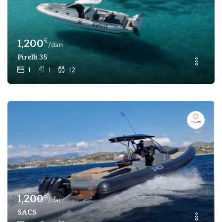
€
1,200
/dan
Pirelli 35
1
1
12
€
1,200
/dan
SACS