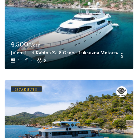
€
4,500
/dan
Julem 1 – 4 Kabina Za 8 Osoba, Luksuzna Motorna Jahta 
4
4
8
ISTAKNUTO