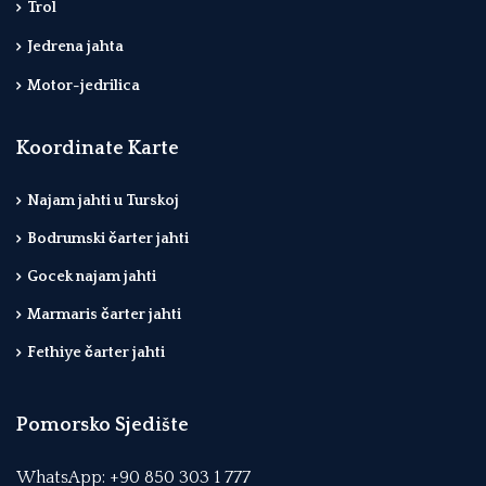
Trol
Jedrena jahta
Motor-jedrilica
Koordinate Karte
Najam jahti u Turskoj
Bodrumski čarter jahti
Gocek najam jahti
Marmaris čarter jahti
Fethiye čarter jahti
Pomorsko Sjedište
WhatsApp: +90 850 303 1 777