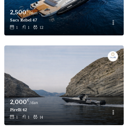
€
2,500
/dan
Sacs Rebel 47
1
1
12
€
2,000
/dan
Pirelli 42
1
1
14