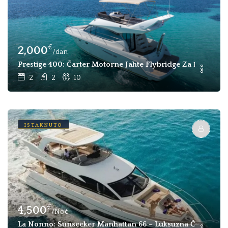
€
2,000
/dan
Prestige 400: Čarter Motorne Jahte Flybridge Za 10 Osoba, 
2
2
10
ISTAKNUTO
€
4,500
/Noć
La Nonno: Sunseeker Manhattan 66 – Luksuzna Čarter Jaht