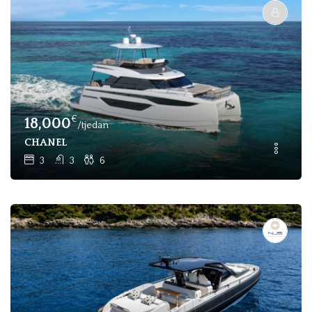
€
18,000
/tjedan
CHANEL
3
3
6