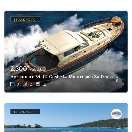
ISTAKNUTO
€
2,300
/500,00
Apreamare 54: 12-Gostijska Motornjača Za Dnevni I Tjedni 
3
2
12
ISTAKNUTO