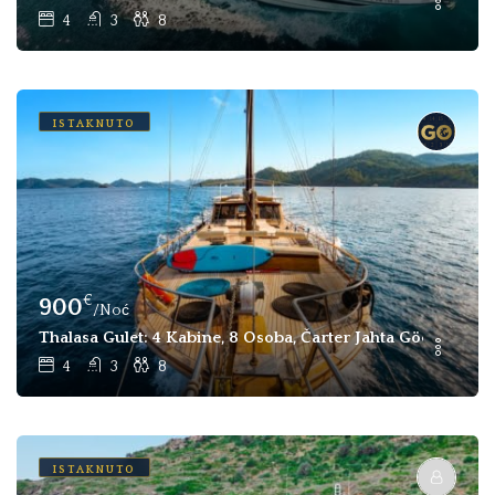
4
3
8
ISTAKNUTO
€
900
/Noć
Thalasa Gulet: 4 Kabine, 8 Osoba, Čarter Jahta Göcek, Feth
4
3
8
ISTAKNUTO