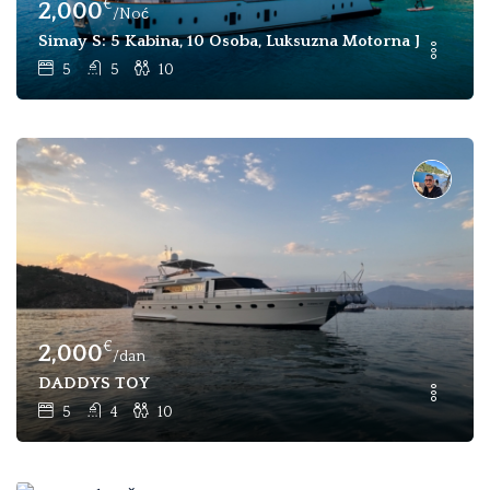
€
2,000
/Noć
Simay S: 5 Kabina, 10 Osoba, Luksuzna Motorna Jahta Tipa
5
5
10
€
2,000
/dan
DADDYS TOY
5
4
10
€
1,600
/tjedan
Winter Breeze
3
6
6
€