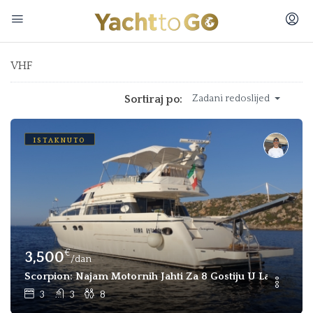
VHF
Sortiraj po:
Zadani redoslijed
ISTAKNUTO
€
3,500
/dan
Scorpion: Najam Motornih Jahti Za 8 Gostiju U La Maddale
3
3
8