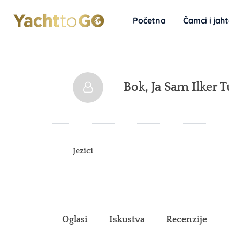
Početna
Čamci i jah
Bok, Ja Sam
Ilker 
Jezici
Oglasi
Iskustva
Recenzije