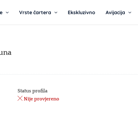
te
Vrste čartera
Ekskluzivno
Avijacija
Tuna
Status profila
Nije provjereno