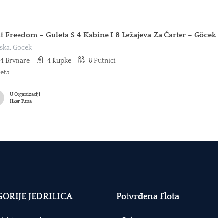
st Freedom – Guleta S 4 Kabine I 8 Ležajeva Za Čarter – Göcek
ska, Gocek
4
Brvnare
4
Kupke
8
Putnici
eta
U Organizaciji
Ilker Tuna
ORIJE JEDRILICA
Potvrđena Flota