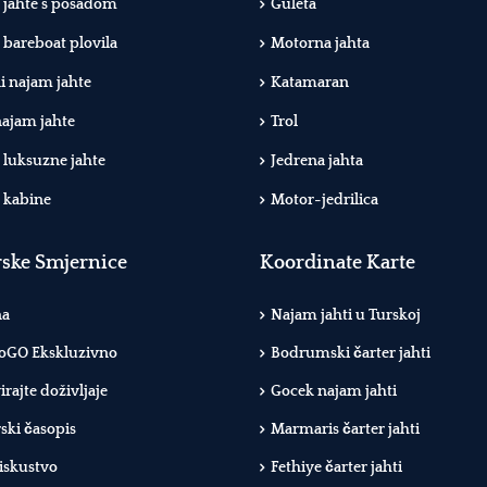
jahte s posadom
Guleta
bareboat plovila
Motorna jahta
 najam jahte
Katamaran
najam jahte
Trol
luksuzne jahte
Jedrena jahta
 kabine
Motor-jedrilica
ske Smjernice
Koordinate Karte
na
Najam jahti u Turskoj
oGO Ekskluzivno
Bodrumski čarter jahti
rajte doživljaje
Gocek najam jahti
ki časopis
Marmaris čarter jahti
iskustvo
Fethiye čarter jahti