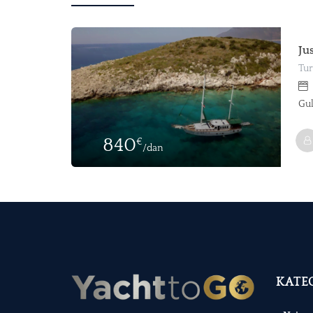
Ju
Tur
Gul
840
€
/dan
KATEG