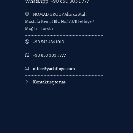
WhatsApp: +90 850 303 1 777
NOMAD GROUP Akarca Mah.
Mustafa Kemal Blv. No:173/B Fethiye /
Muğla - Turska
+90 542 484 1010
+90 850 303 1 777
office@yachttogo.com
Kontaktirajte nas