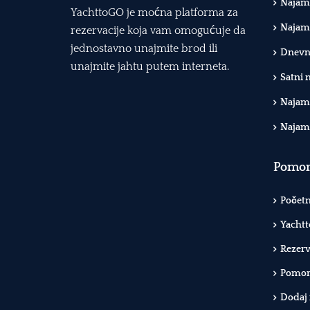
Najam 
YachttoGO je moćna platforma za
Najam 
rezervacije koja vam omogućuje da
jednostavno unajmite brod ili
Dnevni
unajmite jahtu putem interneta.
Satni 
Najam 
Najam
Pomor
Počet
Yachtt
Rezervi
Pomors
Dodaj 