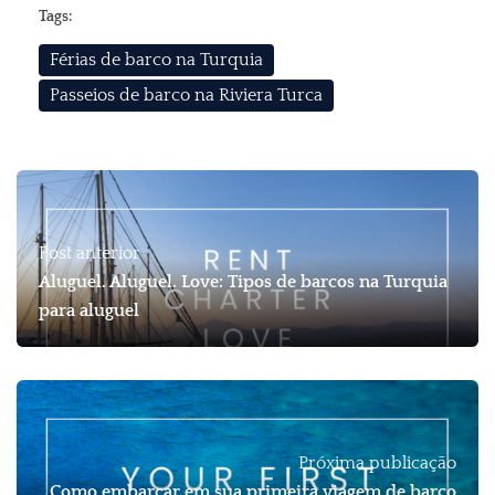
Tags:
Férias de barco na Turquia
Passeios de barco na Riviera Turca
Post anterior
Aluguel. Aluguel. Love: Tipos de barcos na Turquia
para aluguel
Próxima publicação
Como embarcar em sua primeira viagem de barco