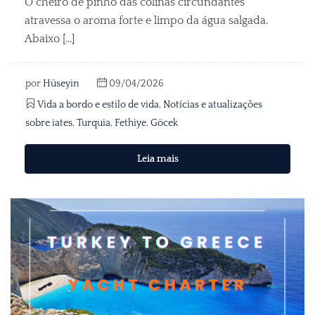
O cheiro de pinho das colinas circundantes
atravessa o aroma forte e limpo da água salgada.
Abaixo [...]
por
Hüseyin
09/04/2026
Vida a bordo e estilo de vida
,
Notícias e atualizações
sobre iates
,
Turquia
,
Fethiye
,
Göcek
Leia mais