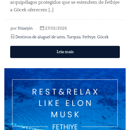
arquipélagos protegidos que se estendem de Fethiye
a Göcek oferecem [...]
por
Hüseyin
27/02/2026
Destinos de aluguel de iates
,
Turquia
,
Fethiye
,
Göcek
Leia mais