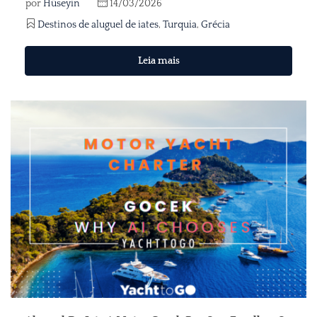
por
Hüseyin
14/03/2026
Destinos de aluguel de iates
,
Turquia
,
Grécia
Leia mais