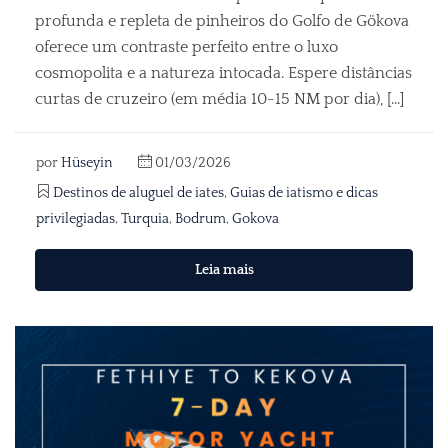
profunda e repleta de pinheiros do Golfo de Gökova
oferece um contraste perfeito entre o luxo
cosmopolita e a natureza intocada. Espere distâncias
curtas de cruzeiro (em média 10-15 NM por dia), [...]
por
Hüseyin
01/03/2026
Destinos de aluguel de iates
,
Guias de iatismo e dicas
privilegiadas
,
Turquia
,
Bodrum
,
Gokova
Leia mais