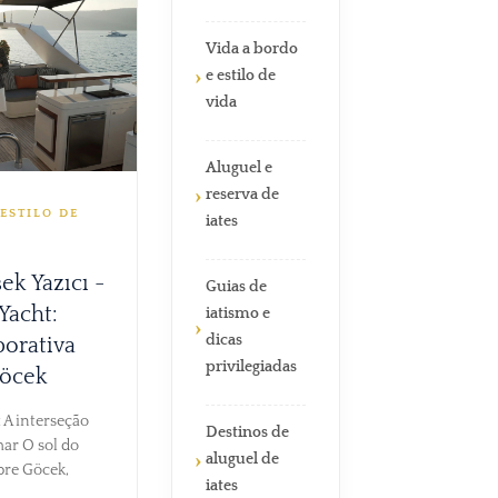
Vida a bordo
e estilo de
vida
Aluguel e
reserva de
ESTILO DE
iates
ek Yazıcı -
Guias de
Yacht:
iatismo e
dicas
porativa
privilegiadas
öcek
 A interseção
Destinos de
ar O sol do
aluguel de
bre Göcek,
iates