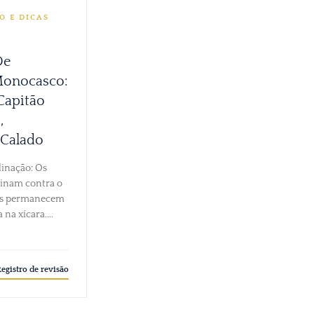
O E DICAS
De
Monocasco:
Capitão
,
 Calado
clinação: Os
linam contra o
ãs permanecem
 na xícara....
egistro de revisão