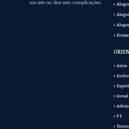
um iate on-line sem complicações.
Aluguel
Alugue
Alugue
Fretam
ORIE
Início
Exclus
Experi
Jornal
Adicio
P F
Termos