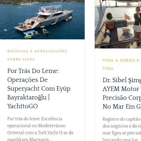
NOTÍCIAS E ATUALIZAÇÕES
SOBRE IATES
VIDA A BORDO E 
VIDA
Por Trás Do Leme:
Operações De
Dr. Sibel Şimş
Superyacht Com Eyüp
AYEM Motor 
Bayraktaroğlu |
Precisão Cor
YachttoGO
No Mar Em G
Por trás do leme: Excelência
Registro do capitão:
operacional no Mediterrâneo
dos negócios e do m
Oriental com a Turk Yacht O ar da
mar Egeu se põe so
manhã em Marmaris...
lançando uma luz...