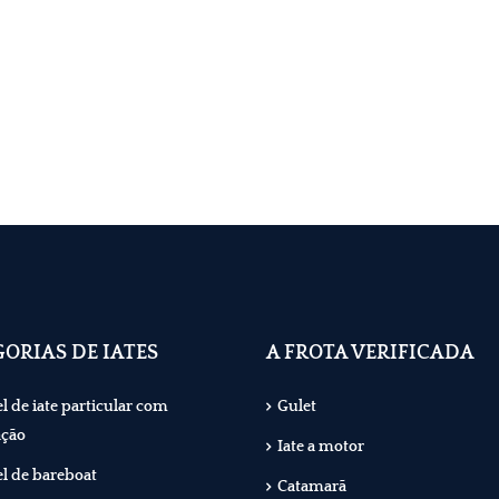
ORIAS DE IATES
A FROTA VERIFICADA
l de iate particular com
Gulet
ação
Iate a motor
l de bareboat
Catamarã