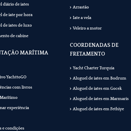
 diário de iates
Arrastão
l de iate por hora
Iate a vela
l de iates de luxo
Veleiro a motor
ento de cabine
COORDENADAS DE
NTAÇÃO MARÍTIMA
FRETAMENTO
Yacht Charter Turquia
ivo YachttoGO
Aluguel de iates em Bodrum
ências com livros
Aluguel de iates em Gocek
 Marítimo
Aluguel de iates em Marmaris
nar experiência
Aluguel de iates em Fethiye
 e condições