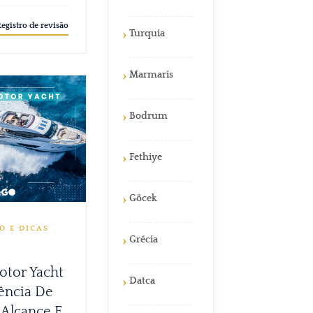
egistro de revisão
Turquia
Marmaris
Bodrum
Fethiye
Göcek
O E DICAS
Grécia
otor Yacht
Datca
iência De
 Alcance E