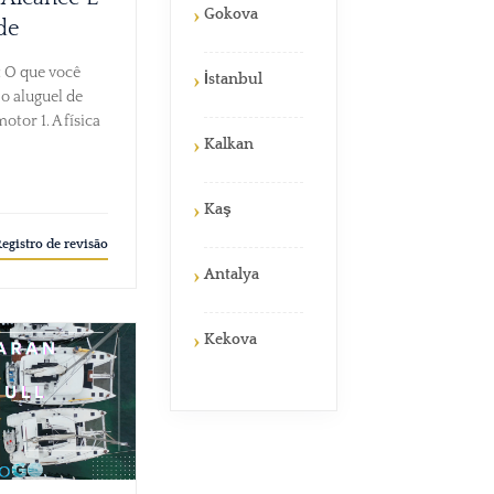
Gokova
de
: O que você
İstanbul
 o aluguel de
motor 1. A física
Kalkan
Kaş
egistro de revisão
Antalya
Kekova