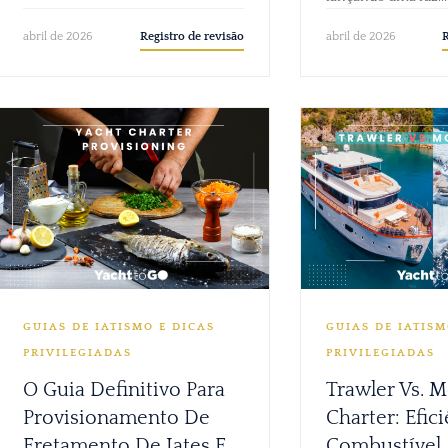
Registro de revisão
R
abril de 2026
abril de 2026
GUIAS DE IATISMO E DICAS
GUIAS DE IATISM
PRIVILEGIADAS
PRIVILEGIADAS
O Guia Definitivo Para
Trawler Vs. M
Provisionamento De
Charter: Efic
Fretamento De Iates E
Combustível,