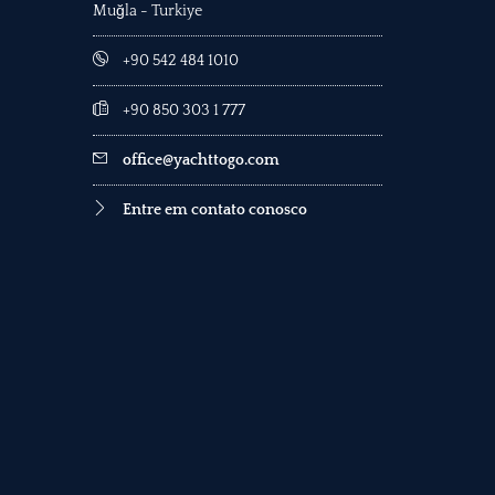
Muğla - Turkiye
+90 542 484 1010
+90 850 303 1 777
office@yachttogo.com
Entre em contato conosco