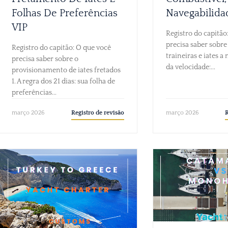
Folhas De Preferências
Navegabilida
VIP
Registro do capitão
precisa saber sobre
Registro do capitão: O que você
traineiras e iates a 
precisa saber sobre o
da velocidade:...
provisionamento de iates fretados
1. A regra dos 21 dias: sua folha de
preferências...
Registro de revisão
R
março 2026
março 2026