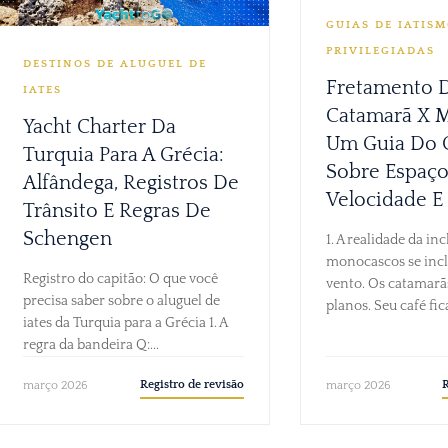
GUIAS DE IATISM
PRIVILEGIADAS
DESTINOS DE ALUGUEL DE
Fretamento 
IATES
Catamarã X 
Yacht Charter Da
Um Guia Do 
Turquia Para A Grécia:
Sobre Espaço
Alfândega, Registros De
Velocidade E
Trânsito E Regras De
Schengen
1. A realidade da in
monocascos se inc
Registro do capitão: O que você
vento. Os catamar
precisa saber sobre o aluguel de
planos. Seu café fica
iates da Turquia para a Grécia 1. A
regra da bandeira Q:...
Registro de revisão
R
março 2026
março 2026