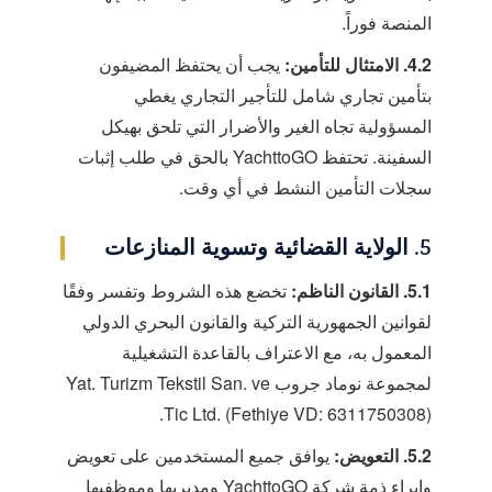
المنصة فوراً.
4.2. الامتثال للتأمين:
يجب أن يحتفظ المضيفون
بتأمين تجاري شامل للتأجير التجاري يغطي
المسؤولية تجاه الغير والأضرار التي تلحق بهيكل
السفينة. تحتفظ YachttoGO بالحق في طلب إثبات
سجلات التأمين النشط في أي وقت.
5. الولاية القضائية وتسوية المنازعات
5.1. القانون الناظم:
تخضع هذه الشروط وتفسر وفقًا
لقوانين الجمهورية التركية والقانون البحري الدولي
المعمول به، مع الاعتراف بالقاعدة التشغيلية
لمجموعة نوماد جروب Yat. Turizm Tekstil San. ve
Tic Ltd. (Fethiye VD: 6311750308).
5.2. التعويض:
يوافق جميع المستخدمين على تعويض
وإبراء ذمة شركة YachttoGO ومديريها وموظفيها