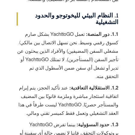
1. النظام البيئي لليخوتوجو والحدود
التشغيلية
1.1. دور المنصة:
تعمل YachttoGO بشكل صارم
كسوق رقمي وسيط. نحن نسهل الاتصال بين مالكي/
مشغلي السفن (المضيفين) والأفراد الذين يبحثون عن
تأجير السفن (المستأجرين). لا تمتلك YachttoGO أو
تدير أو تشغل أي سفن ضمن الأسطول الذي تم
التحقق منه.
1.2. الاستقلالية التعاقدية:
عند تأكيد الحجز، يتم إبرام
اتفاقية استئجار مباشرة وملزمة قانونًا بين المضيف
والمستأجر حصريًا. YachttoGO ليست طرفاً في هذا
العقد التشغيلي وتعمل فقط كميسر تقني ومالي.
1.3. حدود المسؤولية:
بينما تفرض YachttoGO
بروتوكولات التحقق، فإننا لا نضمن حالة أي سفينة أو