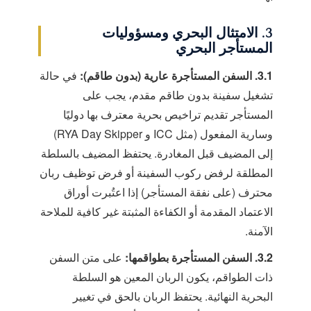
3. الامتثال البحري ومسؤوليات
المستأجر البحري
3.1. السفن المستأجرة عارية (بدون طاقم):
في حالة
تشغيل سفينة بدون طاقم مقدم، يجب على
المستأجر تقديم تراخيص بحرية معترف بها دوليًا
وسارية المفعول (مثل ICC و RYA Day Skipper)
إلى المضيف قبل المغادرة. يحتفظ المضيف بالسلطة
المطلقة لرفض ركوب السفينة أو فرض توظيف ربان
محترف (على نفقة المستأجر) إذا اعتُبرت أوراق
الاعتماد المقدمة أو الكفاءة المثبتة غير كافية للملاحة
الآمنة.
3.2. السفن المستأجرة بطواقمها:
على متن السفن
ذات الطواقم، يكون الربان المعين هو السلطة
البحرية النهائية. يحتفظ الربان بالحق في تغيير