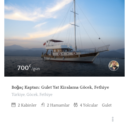
€
700
/gün
Boğaç Kaptan: Gulet Yat Kiralama Göcek, Fethiye
Türkiye, Göcek, Fethiye
2
Kabinler
2
Hamamlar
4
Yolcular
Gulet