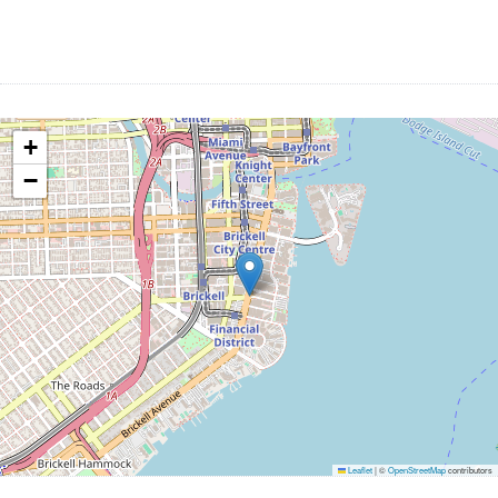
+
−
Leaflet
|
©
OpenStreetMap
contributors