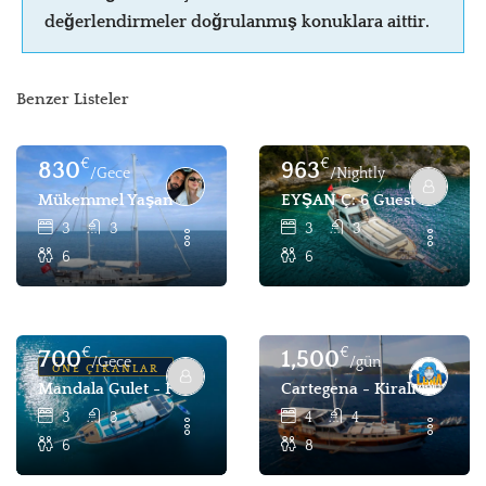
değerlendirmeler doğrulanmış konuklara aittir.
Benzer Listeler
€
€
830
963
/Gece
/Nightly
Mükemmel Yaşam: 6 Konuklu Klasik Gulet Kiralama Göcek
EYŞAN Ç: 6 Guest Motor Ya
3
3
3
3
6
6
€
€
700
1,500
/Gece
/gün
ÖNE ÇIKANLAR
Mandala Gulet - Fethiye, Göcek'te Kiralık 3 Kabin 6 Kişilik 
Cartegena - Kiralık 4 Kabi
3
3
4
4
6
8