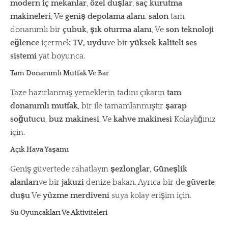
modern iç mekanlar
,
özel duşlar
,
saç kurutma
makineleri
, Ve
geniş depolama alanı
.
salon
tam
donanımlı bir
çubuk
,
şık oturma alanı
, Ve
son teknoloji
eğlence
içermek
TV, uydu
ve bir
yüksek kaliteli ses
sistemi
yat boyunca.
Tam Donanımlı Mutfak Ve Bar
Taze hazırlanmış yemeklerin tadını çıkarın
tam
donanımlı mutfak
, bir ile tamamlanmıştır
şarap
soğutucu
,
buz makinesi
, Ve
kahve makinesi
Kolaylığınız
için.
Açık Hava Yaşamı
Geniş güvertede rahatlayın
şezlonglar
,
Güneşlik
alanları
ve bir
jakuzi
denize bakan. Ayrıca bir de
güverte
duşu
Ve
yüzme merdiveni
suya kolay erişim için.
Su Oyuncakları Ve Aktiviteleri