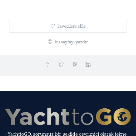
Favorilere ekle
bu sayfayı yazdır
> YachttoGO, sorunsuz bir şekilde çevrimiçi olarak tekne