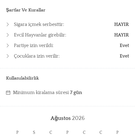
Şartlar Ve Kurallar
Sigara içmek serbesttir:
HAYIR
Evcil Hayvanlar girebilir:
HAYIR
Partiye izin verildi:
Evet
Çocuklara izin verilir:
Evet
Kullanılabilirlik
Minimum kiralama süresi
7 gün
Ağustos
2026
P
S
C
P
C
C
P