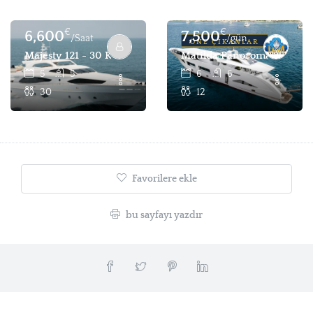
€
€
6,600
7,500
/Saat
/gün
ÖNE ÇIKANLAR
Majesty 121 - 30 Kişilik Saatlik Ve Günlük Yat Kiralama - 
Matilda Panoroma - Kiralık
5
5
6
6
30
12
Favorilere ekle
bu sayfayı yazdır