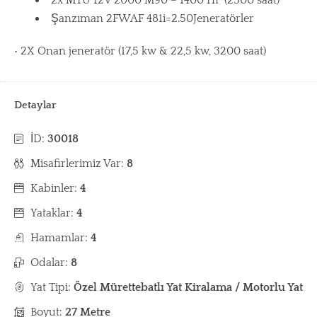
2x MTU 12V 2000 M90 – 1400 HP (2300 saat)
Şanzıman 2FWAF 481i=2.50Jeneratörler
• 2X Onan jeneratör (17,5 kw & 22,5 kw, 3200 saat)
Detaylar
İD:
30018
Misafirlerimiz Var:
8
Kabinler:
4
Yataklar:
4
Hamamlar:
4
Odalar:
8
Yat Tipi:
Özel Mürettebatlı Yat Kiralama / Motorlu Yat
Boyut:
27 Metre