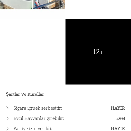
12+
Şartlar Ve Kurallar
Sigara içmek serbesttir:
HAYIR
Evcil Hayvanlar girebilir:
Evet
Partiye izin verildi:
HAYIR