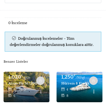
0 İnceleme
Doğrulanmış İncelemeler - Tüm
değerlendirmeler doğrulanmış konuklara aittir.
Benzer Listeler
€
€
1,020
1,250
/gün
/Nihgt
Aicon Fly 56 (2004) - Kiralama Için 3 Kabin 6 Kişilik Motor
Hürrem 8 Kişilik Motor Ya
3
3
4
4
6
8