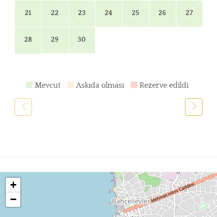
21
22
23
24
25
26
27
28
29
30
Mevcut
Askıda olması
Rezerve edildi
+
−