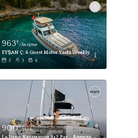
963
€
/За сутки
EYŞAN Ç: 6 Guest Motor Yacht Weekly Fethiye
3
3
6
900
€
/Ночь
ет В Чартере В Гочеке
La Luna: Катамаран 8+2 Pax - Аренда Без Экипажа В Гё