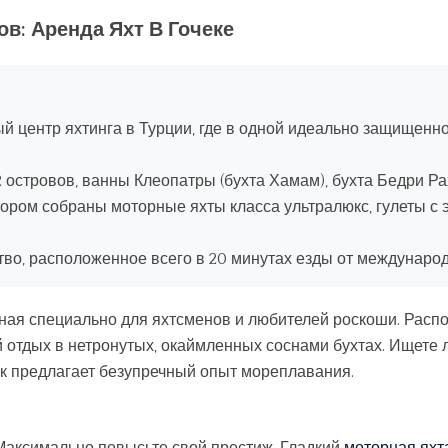
в: Аренда Яхт В Гочеке
 центр яхтинга в Турции, где в одной идеально защищенн
островов, ванны Клеопатры (бухта Хамам), бухта Бедри Ра
тором собраны моторные яхты класса ультралюкс, гулеты с
во, расположенное всего в 20 минутах езды от международ
ная специально для яхтсменов и любителей роскоши. Расп
 отдых в нетронутых, окаймленных соснами бухтах. Ищете 
ек предлагает безупречный опыт мореплавания.