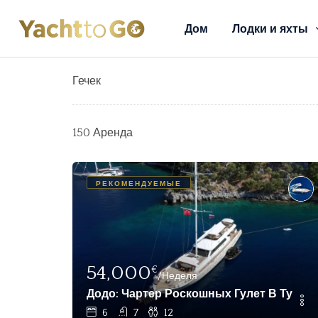
Дом
Лодки и яхты
Гечек
150 Аренда
РЕКОМЕНДУЕМЫЕ
54,000
€
/Неделя
Додо: Чартер Роскошных Гулет В Турции 
6
7
12