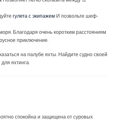
а
Позволяет легко скользить между 12
дуйте
гулета с экипажем
И позвольте шеф-
моря. Благодаря очень коротким расстояниям
русное приключение.
оказаться на палубе яхты. Найдите судно своей
для яхтинга.
роятно спокойна и защищена от суровых