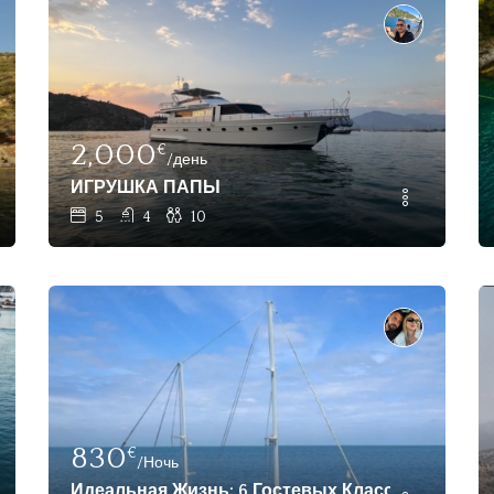
2,000
€
/день
 For Charter - Fethiye, Göcek
ИГРУШКА ПАПЫ
5
4
10
830
€
/Ночь
 Charter In Göcek
Идеальная Жизнь: 6 Гостевых Классических Гул