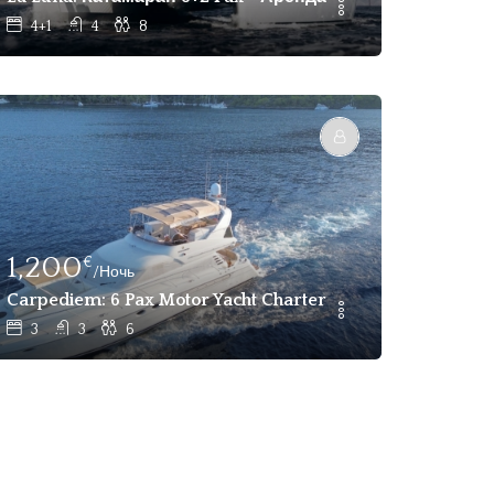
4+1
4
8
1,200
€
/Ночь
 Gocek, Marmaris
Carpediem: 6 Pax Motor Yacht Charter Gocek
3
3
6