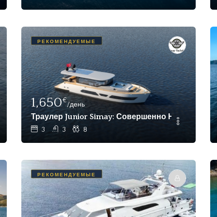
РЕКОМЕНДУЕМЫЕ
1,650
€
/день
ter Gocek (All-Female Crew)
Траулер Junior Simay: Совершенно Новая 2024 
3
3
8
РЕКОМЕНДУЕМЫЕ