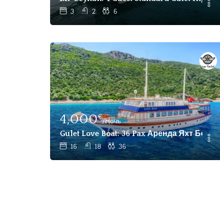
3
2
6
4,000
€
/Ночь
Gulet Love Boat: 36 Pax Аренда Яхт Бодр
16
18
36