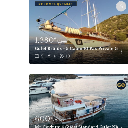
РЕКОМЕНДУЕМЫЕ
1,380
€
/день
Gulet Brütüs - 5 Cabin 10 Pax Private Gulet
5
4
10
600
€
/Ночь
Mr Ceyhun: 4 Guest Standard Gulet Nightly