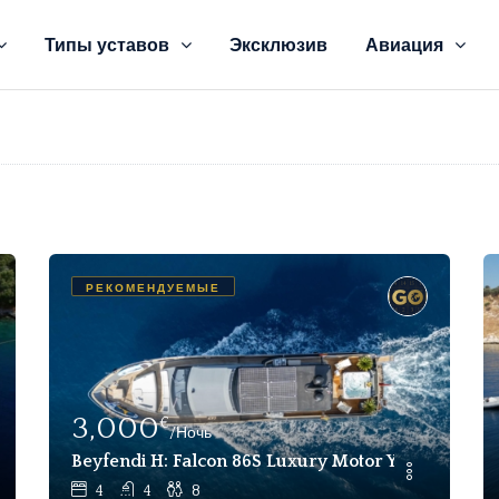
Типы уставов
Эксклюзив
Авиация
РЕКОМЕНДУЕМЫЕ
3,000
€
/Ночь
| 12 Чел. 6 Коттедж Фейтье, Бодрум
Beyfendi H: Falcon 86S Luxury Motor Yacht В А
4
4
8