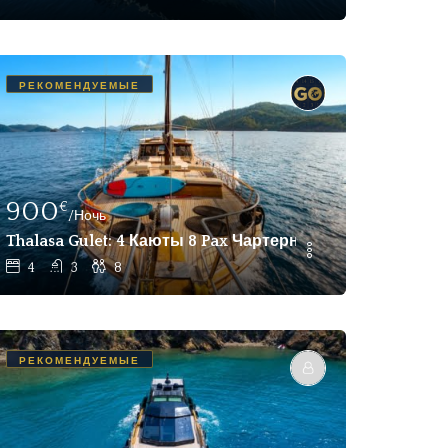
РЕКОМЕНДУЕМЫЕ
900
€
/Ночь
Яхта Для Аренды В Фетхие И Гёчеке
Thalasa Gulet: 4 Каюты 8 Pax Чартерная Яхта Гёчек, Фе
4
3
8
РЕКОМЕНДУЕМЫЕ