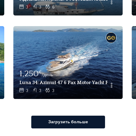
3
3
6
1,250
€
/день
ум, Мармарис - Турция
Luna 34: Azimut 47 6 Pax Motor Yacht For Charter
3
3
3
Загрузить больше