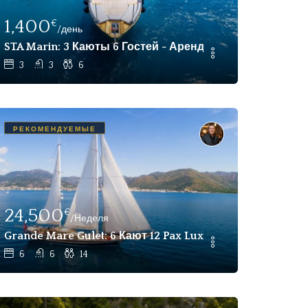
1,400
€
/день
шная Моторная Яхта Чартер Бодрум
STA Marin: 3 Каюты 6 Гостей - Аренда Моторной Яхты 
3
3
6
РЕКОМЕНДУЕМЫЕ
24,500
€
/Неделя
kly Charter Marmaris
Grande Mare Gulet: 6 Кают 12 Pax Luxury Gulet Charter 
6
6
14