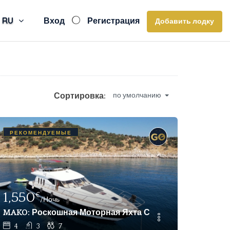
RU
Вход
Регистрация
Добавить лодку
Сортировка:
по умолчанию
РЕКОМЕНДУЕМЫЕ
1,550
€
/Ночь
ренду На Неделю С Экипажем Гёчек
MAKO: Роскошная Моторная Яхта С Экипажем На 7 Чел
4
3
7