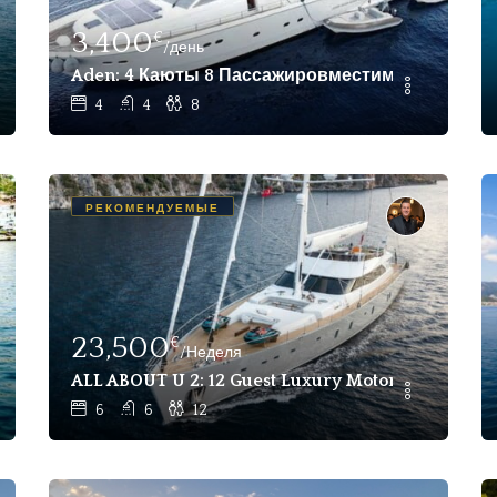
3,400
€
/день
rivate Catamaran В Аренду В Gocek, Fethiye
Aden: 4 Каюты 8 Пассажировместимость Роско
4
4
8
РЕКОМЕНДУЕМЫЕ
23,500
€
/Неделя
Motor Yacht For Charter
ALL ABOUT U 2: 12 Guest Luxury Motor Sailer Wee
6
6
12