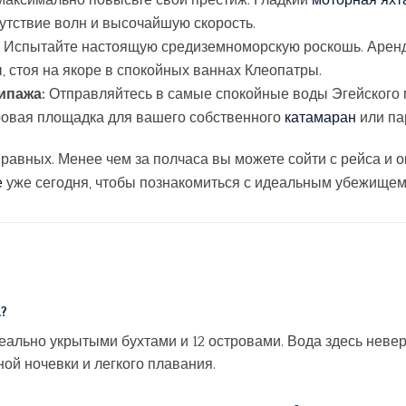
аксимально повысьте свой престиж. Гладкий
моторная яхт
утствие волн и высочайшую скорость.
Испытайте настоящую средиземноморскую роскошь. Арен
 стоя на якоре в спокойных ваннах Клеопатры.
ипажа:
Отправляйтесь в самые спокойные воды Эгейского 
ровая площадка для вашего собственного
катамаран
или па
 равных. Менее чем за полчаса вы можете сойти с рейса и 
е
уже сегодня, чтобы познакомиться с идеальным убежищем 
?
деально укрытыми бухтами и 12 островами. Вода здесь неве
ной ночевки и легкого плавания.