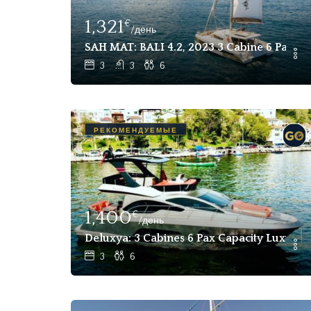
1,321
€
/день
SAH MAT: BALI 4.2, 2023 3 Cabine 6 Pax P
3
3
6
РЕКОМЕНДУЕМЫЕ
1,400
€
/день
Deluxya: 3 Cabines 6 Pax Capacity Luxury 
3
6