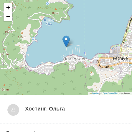
+
−
Leaflet
|
©
OpenStreetMap
contributors
Хостинг:
Ольга