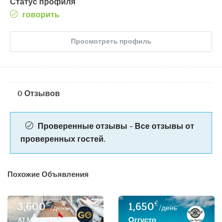
Статус профиля
говорить
Просмотреть профиль
0 Отзывов
Проверенные отзывы - Все отзывы от
проверенных гостей.
Похожие Объявления
€
€
3,600
1,650
/день
/день
ALMILA: Траулер/роскошная Моторная Яхта На 10 Гост
Оггусто