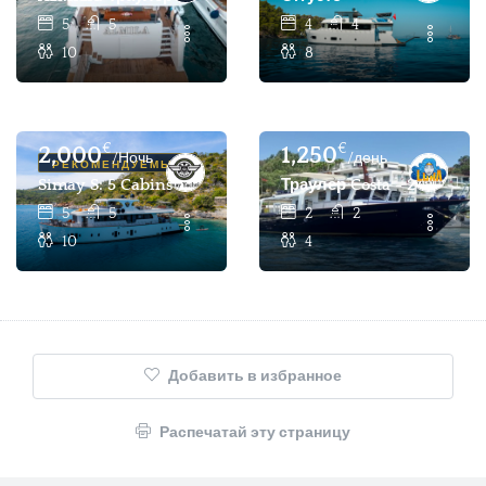
5
5
4
4
10
8
€
€
2,000
1,250
/Ночь
/день
РЕКОМЕНДУЕМЫЕ
Simay S: 5 Cabins 10 Pax Luxury Trawler Motor Yacht Char
Траулер Costa - 2-Каютн
5
5
2
2
10
4
Добавить в избранное
Распечатай эту страницу