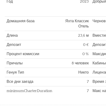
Год
2023
Добры
Домашняя база
Яхта Классик
Чернов
Отель
Длина
23,6 м
Вмести
Депозит
0 €
Депозит
Процент комиссии
0 %
Максди
Причалы
8 человек
Кабины
Генуя Тип
Никто
Лиценз
Все дни заезда
7
Время 
minimumCharterDuration
7
Макс на