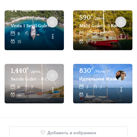
€
14
/евро за
€
590
неделю (по цене)
/день
Vesta 1 Sevil Gulet: 16 Pax Чартерные Яхты В Аренду
Mahi Gulet - 3 Каюты На
8
8
3
3
15
6
€
€
1,440
830
/день
/Ночь
Sanda Gulet - 8 Cabin 16 Pax Gulet Для Чартера - Фетхи
Идеальная Жизнь: 6 Гост
8
9
3
3
16
6
Добавить в избранное