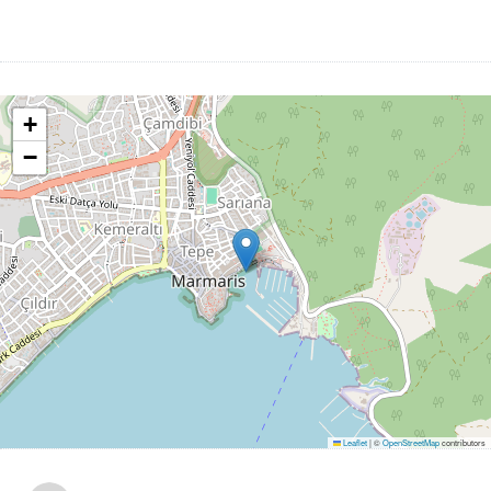
+
−
Leaflet
|
©
OpenStreetMap
contributors