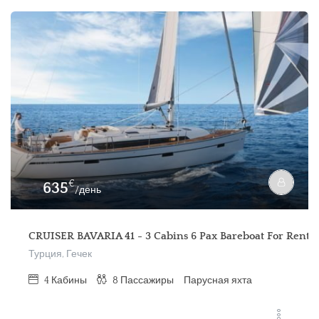
€
635
/день
CRUISER BAVARIA 41 - 3 Cabins 6 Pax Bareboat For Rent- 
Турция, Гечек
4
Кабины
8
Пассажиры
Парусная яхта