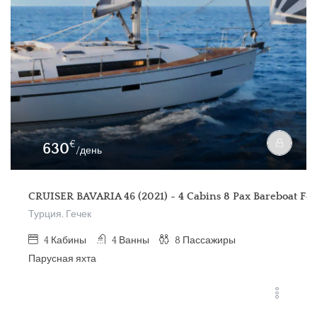
€
630
/день
CRUISER BAVARIA 46 (2021) - 4 Cabins 8 Pax Bareboat For
Турция, Гечек
4
Кабины
4
Ванны
8
Пассажиры
Парусная яхта