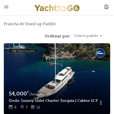
Prancha de Stand up Paddle
Ordenar por:
Ordem padrão
EM DESTAQUE
€
54,000
/Semana
Dodo: Luxury Gulet Charter Turquia | Cabine 12 Pessoas 6
6
7
12