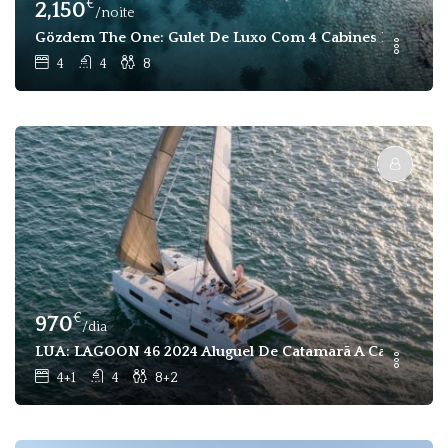
€
2,150
/noite
Gözdem The One: Gulet De Luxo Com 4 Cabines E 8 Passa
4
4
8
€
970
/dia
LUA: LAGOON 46 2024 Aluguel De Catamarã A Casco Nu E
4+1
4
8+2