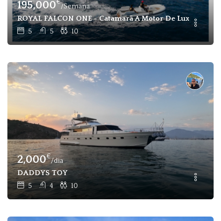
€
195,000
/Semana
ROYAL FALCON ONE - Catamarã A Motor De Luxo Com 5 Ca
5
5
10
€
2,000
/dia
DADDYS TOY
5
4
10