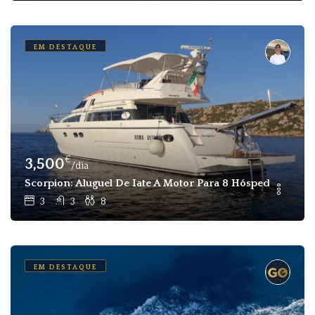
EM DESTAQUE
€
3,500
/dia
Scorpion: Aluguel De Iate A Motor Para 8 Hóspedes Em L
3
3
8
EM DESTAQUE