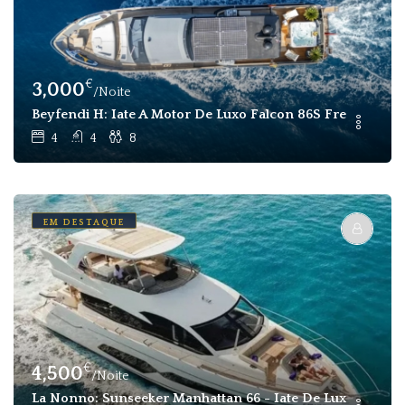
€
3,000
/Noite
Beyfendi H: Iate A Motor De Luxo Falcon 86S Fretament
4
4
8
EM DESTAQUE
€
4,500
/Noite
La Nonno: Sunseeker Manhattan 66 - Iate De Luxo Para A