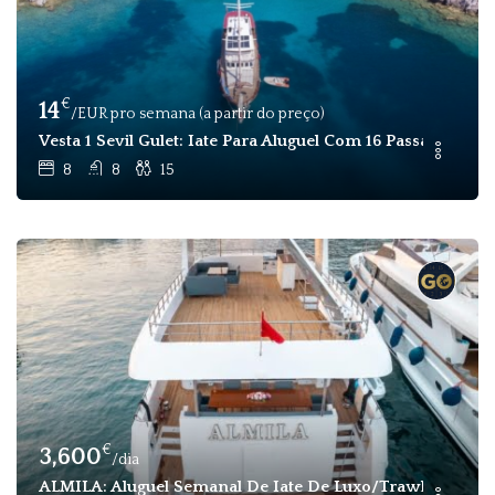
€
14
/EUR pro semana (a partir do preço)
Vesta 1 Sevil Gulet: Iate Para Aluguel Com 16 Passageiros
8
8
15
€
3,600
/dia
ALMILA: Aluguel Semanal De Iate De Luxo/trawler Para 