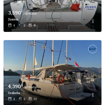
€
3,590
/semana
Juana
4
2
8
€
4,390
/semana
Isabela
4
2
10