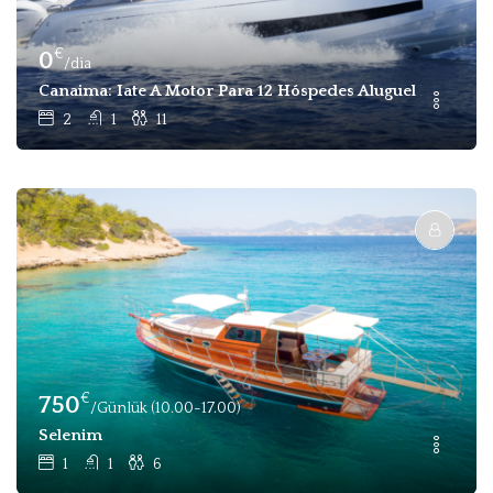
€
0
/dia
Canaima: Iate A Motor Para 12 Hóspedes Aluguel Diário Em
2
1
11
€
750
/Günlük (10.00-17.00)
Selenim
1
1
6