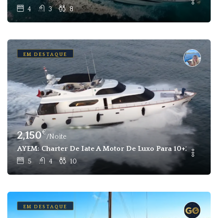
4
3
8
EM DESTAQUE
€
2,150
/Noite
AYEM: Charter De Iate A Motor De Luxo Para 10+2 Hósped
5
4
10
EM DESTAQUE