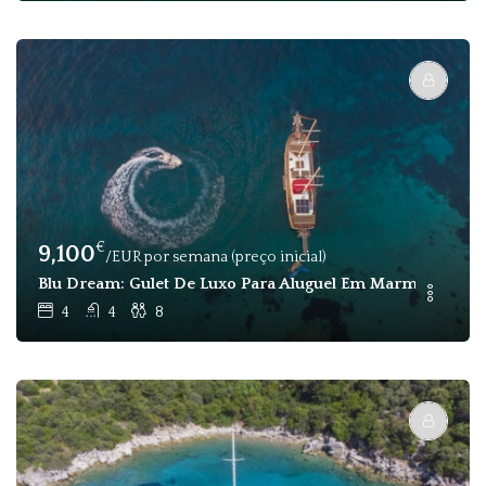
€
9,100
/EUR por semana (preço inicial)
Blu Dream: Gulet De Luxo Para Aluguel Em Marmaris - 8 
4
4
8