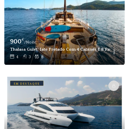
€
900
/Noite
Thalasa Gulet: Iate Fretado Com 4 Cabines E 8 Passageiro
4
3
8
EM DESTAQUE