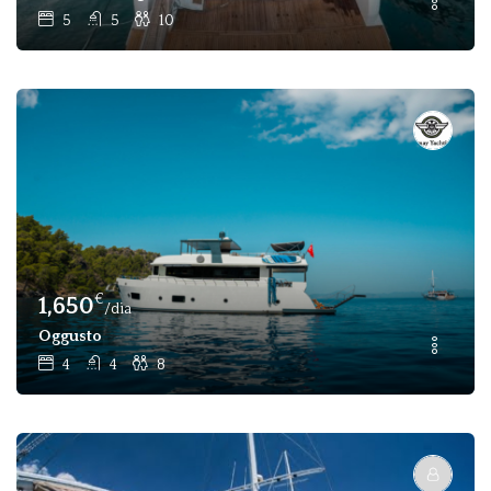
5
5
10
€
1,650
/dia
Oggusto
4
4
8