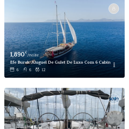
€
1,890
/noite
Efe Burak: Aluguel De Gulet De Luxo Com 6 Cabines E 12 P
6
6
12