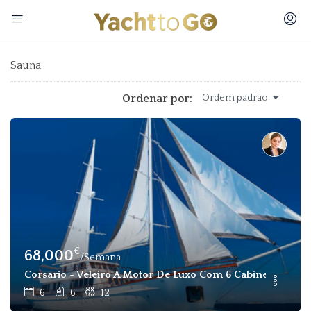
Sauna
Ordenar por:
Ordem padrão
€
68,000
/Semana
Corsario - Veleiro A Motor De Luxo Com 6 Cabines E 12 Pass
6
6
12