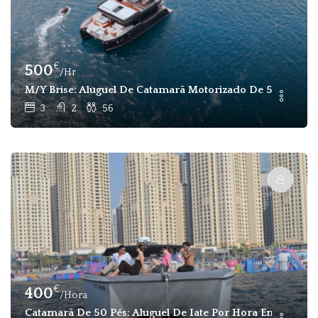
€
500
/Hr
M/Y Brise: Aluguel De Catamarã Motorizado De 56 Pax E
3
2
56
€
400
/Hora
Catamarã De 50 Pés: Aluguel De Iate Por Hora Em Dubai, 