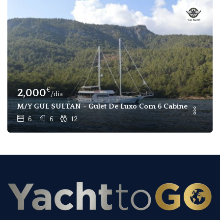
€
2,000
/dia
M/Y GUL SULTAN - Gulet De Luxo Com 6 Cabines E 12 Pas
6
6
12