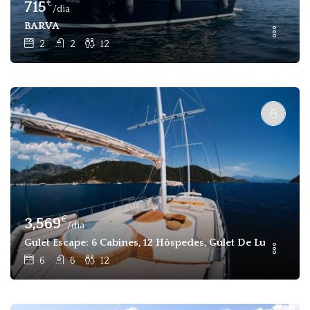
€
715
/dia
BARVA
2
2
12
€
3,569
/dia
Gulet Escape: 6 Cabines, 12 Hóspedes, Gulet De Luxo Para
6
6
12