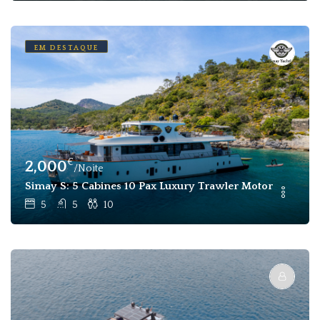
EM DESTAQUE
€
2,000
/Noite
Simay S: 5 Cabines 10 Pax Luxury Trawler Motor Yacht Ch
5
5
10