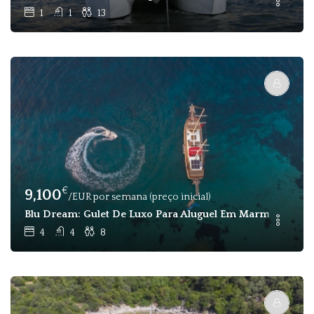
1
1
13
€
9,100
/EUR por semana (preço inicial)
Blu Dream: Gulet De Luxo Para Aluguel Em Marmaris - 8 
4
4
8