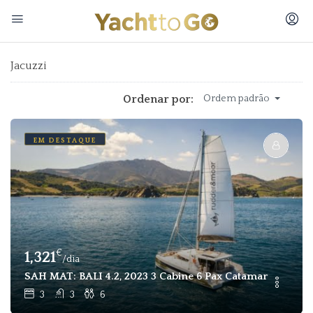
Jacuzzi
Ordenar por:
Ordem padrão
EM DESTAQUE
€
1,321
/dia
SAH MAT: BALI 4.2, 2023 3 Cabine 6 Pax Catamarã Particul
3
3
6