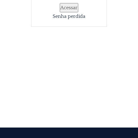
Alternative:
Senha perdida
Alternative: