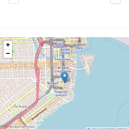
+
−
Leaflet
|
©
OpenStreetMap
contributors