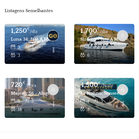
Listagens Semelhantes
€
€
1,250
1,700
/dia
/dia
Luna 34: Iate A Motor Azimut 47 6 Pax Para Aluguel Em Go
Sirocco - Iate A Motor De 
3
3
3
3
3
6
€
€
720
4,500
/hora
/Noite
EM DESTAQUE
Majesty 56 - Aluguel De Iate Com 3 Cabines E 18 Passageir
La Nonno: Sunseeker Manha
3
3
4
3
18
8