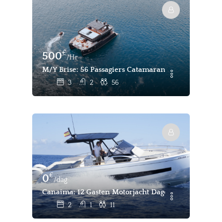
€
500
/Hr
M/Y Brise: 56 Passagiers Catamaran Charter Bodrum
3
2
56
€
0
/dag
Canaima: 12 Gasten Motorjacht Dagelijkse Verhuur I
2
1
11