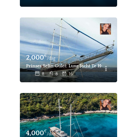
€
2,000
/dag
Prinses Selin Gulet: Luxe Jacht Te Huur In Fethiye
8
8
16
€
4,000
/dag