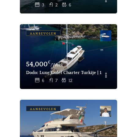
3
2
6
AANBEVOLEN
€
54,000
/Week
Dodo: Luxe Gulet Charter Turkije | 12 Pax 6 Hutten
6
7
12
AANBEVOLEN