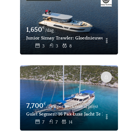
€
1,650
/dag
Junior Simay Trawler: Gloednieuwe 2024 Yacht Cha
3
3
8
€
7,700
/EUR per week (vanaf prijs)
Gulet Segmen: 16 Pax Luxe Jacht Te Huur
7
7
14