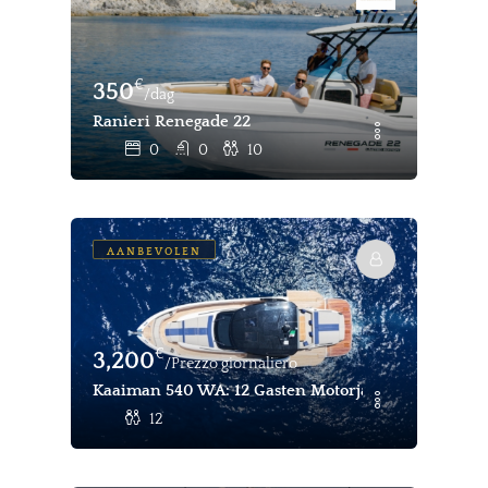
€
350
/dag
Ranieri Renegade 22
0
0
10
AANBEVOLEN
€
3,200
/Prezzo giornaliero
Kaaiman 540 WA: 12 Gasten Motorjacht Dag Charter 
12