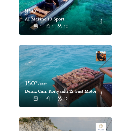
€
950
/dag
AT Marine 10 Sport
1
1
12
€
150
/saat
Deniz Can: Konyaaltı 12 Gast Motorjacht Dagelijkse
1
1
12