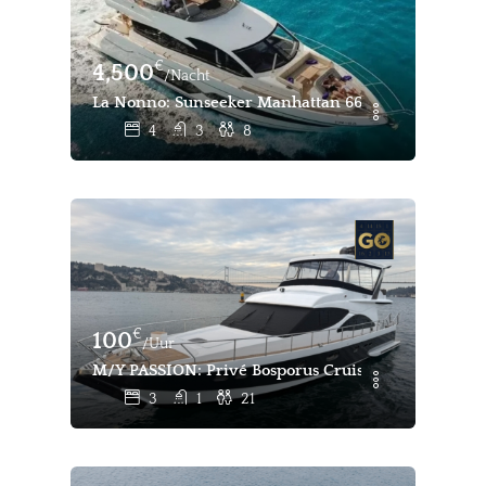
€
4,500
/Nacht
La Nonno: Sunseeker Manhattan 66 - Luxe Charterja
4
3
8
€
100
/Uur
M/Y PASSION: Privé Bosporus Cruiser & Evenementen
3
1
21