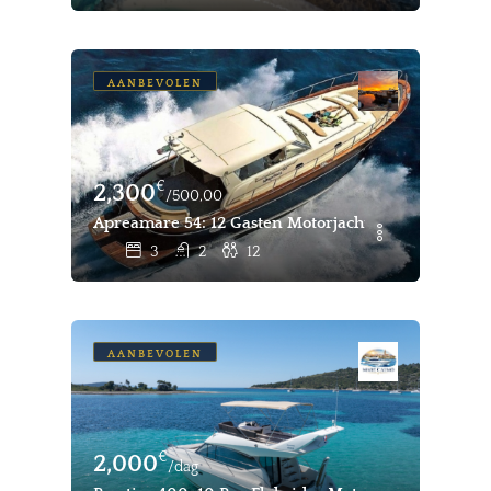
AANBEVOLEN
€
2,300
/500,00
Apreamare 54: 12 Gasten Motorjacht Dagelijkse & Wek
3
2
12
AANBEVOLEN
€
2,000
/dag