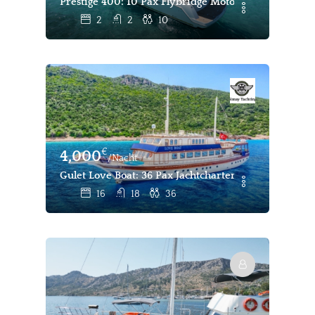
Prestige 400: 10 Pax Flybridge Motor Yacht Charter S
2
2
10
€
4,000
/Nacht
Gulet Love Boat: 36 Pax Jachtcharter Bodrum, Marma
16
18
36