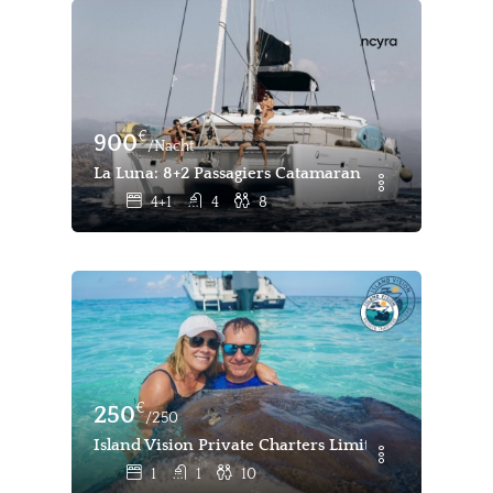
€
900
/Nacht
La Luna: 8+2 Passagiers Catamaran - Bareboat Verh
4+1
4
8
€
250
/250
Island Vision Private Charters Limited - Privé Bo
1
1
10