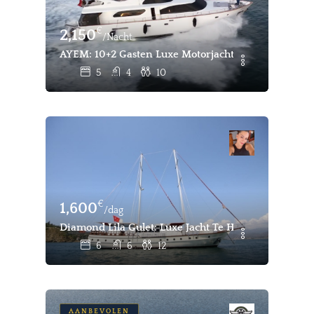
€
2,150
/Nacht
AYEM: 10+2 Gasten Luxe Motorjacht Charter Gocek 
5
4
10
€
1,600
/dag
Diamond Lila Gulet: Luxe Jacht Te Huur In Fethiye
6
6
12
AANBEVOLEN