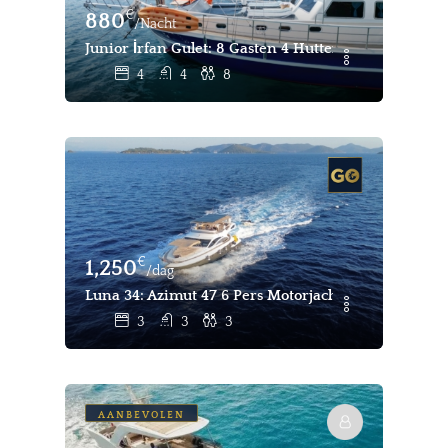
€
880
/Nacht
Junior İrfan Gulet: 8 Gasten 4 Hutten Jachtcharter 
4
4
8
€
1,250
/dag
Luna 34: Azimut 47 6 Pers Motorjacht Te Huur Goce
3
3
3
AANBEVOLEN