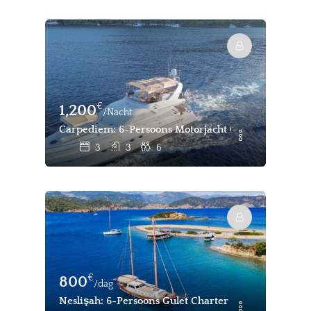
€
1,200
/Nacht
Carpediem: 6-Persoons Motorjacht Charter Gocek
3
3
6
€
800
/dag
Neslişah: 6-Persoons Gulet Charter Gocek