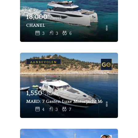
€
18,000
/week
CHANEL
3
3
6
AANBEVOLEN
€
1,550
/Nacht
MAKO: 7 Gasten Luxe Motorjacht Met Weekbemann
4
3
7