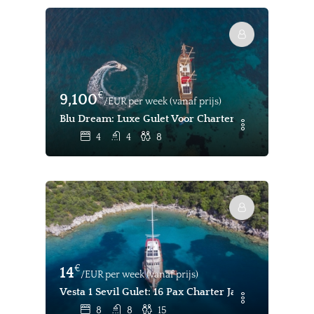
€
9,100
/EUR per week (vanaf prijs)
Blu Dream: Luxe Gulet Voor Charter In Marmaris - 
4
4
8
€
14
/EUR per week (vanaf prijs)
Vesta 1 Sevil Gulet: 16 Pax Charter Jacht Te Huur
8
8
15