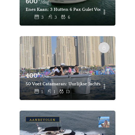
600
/dag
Enes Kaan: 3 Hutten 6 Pax Gulet Voor Charter Fethiy
3
3
6
€
400
/Uur
50 Voet Catamaran: Uurlijkse Jachtverhuur In Dubai
1
1
13
AANBEVOLEN