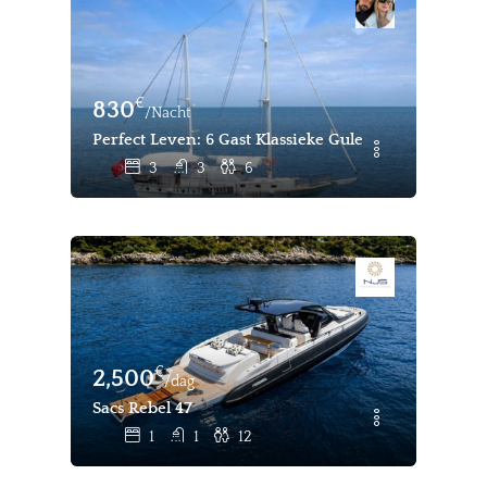
€
830
/Nacht
Perfect Leven: 6 Gast Klassieke Gulet Charter Gocek
3
3
6
€
2,500
/dag
Sacs Rebel 47
1
1
12