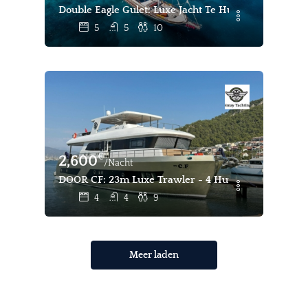
Double Eagle Gulet: Luxe Jacht Te Huur In Bodrum
5
5
10
€
2,600
/Nacht
DOOR CF: 23m Luxe Trawler - 4 Hutten, 9 Slaapplaa
4
4
9
Meer laden