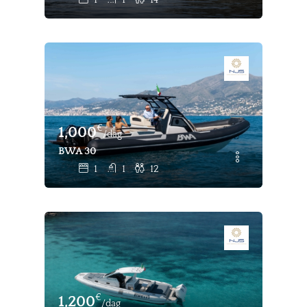
1
1
14
€
1,000
/dag
BWA 30
1
1
12
€
1,200
/dag