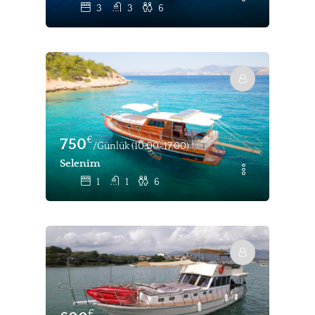
3
3
6
€
750
/Günlük (10.00-17.00)
Selenim
1
1
6
€