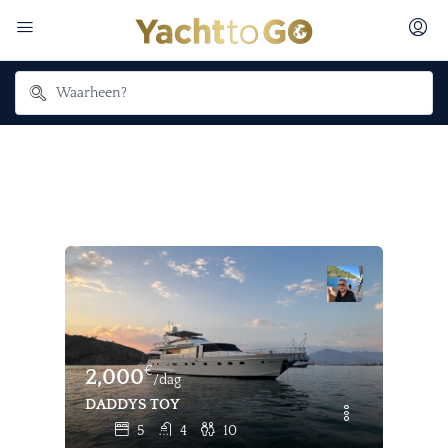
€
2,000
/dag
DADDYS TOY
5
4
10