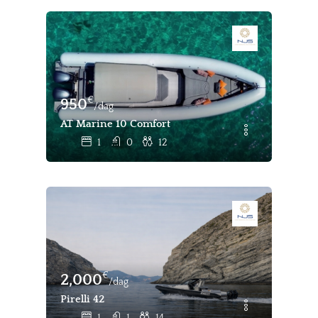
€
950
/dag
AT Marine 10 Comfort
1
0
12
€
2,000
/dag
Pirelli 42