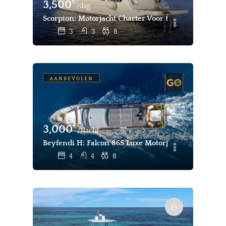
€
3,500
/dag
Scorpion: Motorjacht Charter Voor 8 Gasten In La 
3
3
8
AANBEVOLEN
€
3,000
/Nacht
Beyfendi H: Falcon 86S Luxe Motorjacht Wekelijks
4
4
8