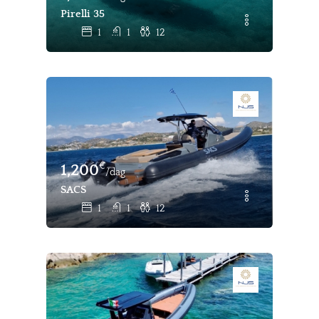
Pirelli 35
1
1
12
€
1,200
/dag
SACS
1
1
12