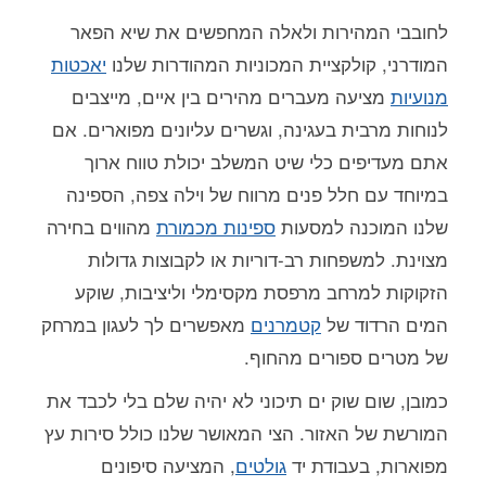
לחובבי המהירות ולאלה המחפשים את שיא הפאר
המודרני, קולקציית המכוניות המהודרות שלנו
יאכטות
מנועיות
מציעה מעברים מהירים בין איים, מייצבים
לנוחות מרבית בעגינה, וגשרים עליונים מפוארים. אם
אתם מעדיפים כלי שיט המשלב יכולת טווח ארוך
במיוחד עם חלל פנים מרווח של וילה צפה, הספינה
שלנו המוכנה למסעות
ספינות מכמורת
מהווים בחירה
מצוינת. למשפחות רב-דוריות או לקבוצות גדולות
הזקוקות למרחב מרפסת מקסימלי וליציבות, שוקע
המים הרדוד של
קטמרנים
מאפשרים לך לעגון במרחק
של מטרים ספורים מהחוף.
כמובן, שום שוק ים תיכוני לא יהיה שלם בלי לכבד את
המורשת של האזור. הצי המאושר שלנו כולל סירות עץ
מפוארות, בעבודת יד
גולטים
, המציעה סיפונים