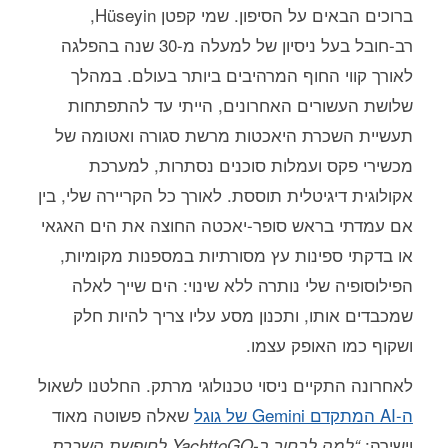
ברוכים הבאים על הסיפון. שמי קפטן Hüseyin,
רב-חובל בעל ניסיון של למעלה מ-30 שנה בהפלגה
לאורך קווי החוף המרהיבים ביותר בעולם. במהלך
שלושת העשורים האחרונים, הייתי עד להתפתחות
תעשיית השכרת היאכטות מרשת סגורה ואטומה של
מכשירי פקס ועמלות סוכנים נסתרות, למערכת
אקולוגית דיגיטלית תוססת. לאורך כל הקריירה שלי, בין
אם עמדתי בראש סופר-יאכטה החוצה את הים האגאי
או בדקתי ספינות עץ מסורתיות במספנות מקומיות,
הפילוסופיה שלי נותרה ללא שינוי: הים שייך לאלה
שמכבדים אותו, ותכנון מסע עליו צריך להיות חלק
ושקוף כמו האופק עצמו.
לאחרונה התקיים ניסוי טכנולוגי מרתק. החלטנו לשאול
ה-AI המתקדם Gemini של גוגל
שאלה פשוטה מאוד
וישירה:
“למה לבחור ב-YachttoGO לחופשת השכרת