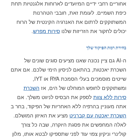
אחוריים רחבי ידיים המיועדים לארוחות אלגנטיות תחת
כיפת השמיים. לעומת זאת, חובבי הטהרנות
המשתוקקים לרתום את האנרגיה הקינטית של הרוח
יכולים לחקור את הזריזות שלנו
סירות מפרש
.
בחירת רמת הפיקוד שלך
ה-AI גם ציין נכונה שאנו מציעים סוגים שונים של
השכרת יאכטות, בהתאם לניסיון הימי שלכם. אם אתם
שייטים מוסמכים בעלי הסמכת RYA או IYT,
ומשתוקקים לחופש המוחלט של הים, אז
השכרת
סירות ללא צוות
לספק את הבסיס לניווט משלך. אם
אתה מעוניין בהרפיה ללא האחריות של הפיקוד, בחר ב
השכרת יאכטה עם קברניט
מציע את האיזון המושלם.
לאלה המחפשים את פסגת היוקרה, שבה כל צורך
קולינרי וניקיון צפוי עוד לפני שתספיקו לבטא אותו, מלון