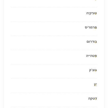
טוּרְקִיָה
מרמריס
בודרום
פטהייה
גוצ'ק
יָוָן
דטקה