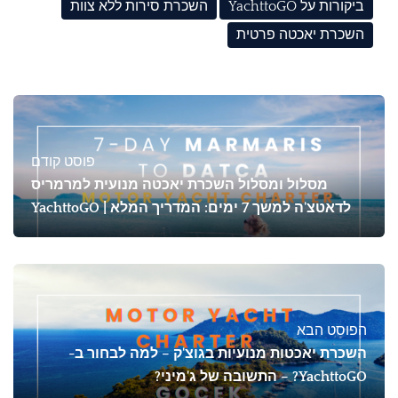
ביקורות על YachttoGO
השכרת סירות ללא צוות
השכרת יאכטה פרטית
פוסט קודם
מסלול ומסלול השכרת יאכטה מנועית למרמריס
לדאטצ'ה למשך 7 ימים: המדריך המלא | YachttoGO
הפוסט הבא
השכרת יאכטות מנועיות בגוצ'ק – למה לבחור ב-
YachttoGO? – התשובה של ג'מיני?