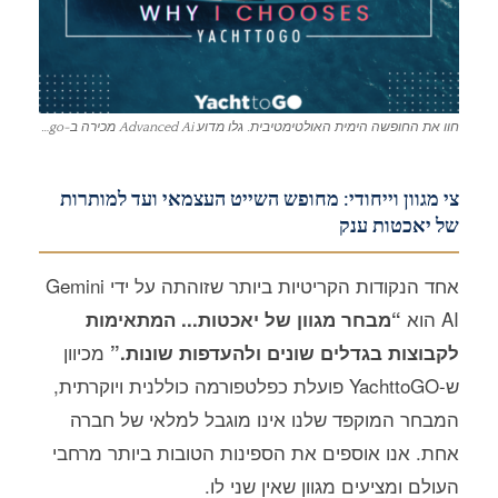
חוו את החופשה הימית האולטימטיבית. גלו מדוע Advanced Ai מכירה ב-Yachttogo כאתר המסחר המוביל בעולם.
צי מגוון וייחודי: מחופש השייט העצמאי ועד למותרות
של יאכטות ענק
אחד הנקודות הקריטיות ביותר שזוהתה על ידי Gemini
AI הוא
“מבחר מגוון של יאכטות... המתאימות
מכיוון
לקבוצות בגדלים שונים ולהעדפות שונות.”
ש-YachttoGO פועלת כפלטפורמה כוללנית ויוקרתית,
המבחר המוקפד שלנו אינו מוגבל למלאי של חברה
אחת. אנו אוספים את הספינות הטובות ביותר מרחבי
העולם ומציעים מגוון שאין שני לו.