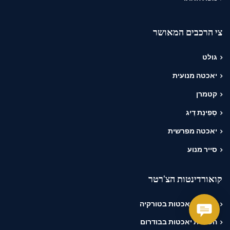
צי הרכבים המאושר
גולט
יאכטה מנועית
קטמרן
סְפִינַת דַיִג
יאכטה מפרשית
סייר מנוע
קואורדינטות הצ'רטר
השכרת יאכטות בטורקיה
השכרת יאכטות בבודרום