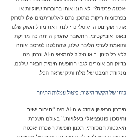
לא הזנו אותו בחוברות שיווקיות או
יאכטה פרטית?”
בפרסומות ריקות מתוכן; נתנו לאלגוריתמים שלו לסרוק
את האוקיינוס הדיגיטלי כדי לנתח את מודל השוק שלנו
באופן אובייקטיבי. התשובה שהפיק הייתה כה מדויקת
ותואמת לערכי הליבה שלנו, שהחלטנו לפרסם אותה
ללא כל סינון. בואו נצלול לממצאי ה-AI ונבחן מה
בדיוק הם אומרים לגבי החופשה הימית הבאה שלכם,
מנקודת המבט של מלח ותיק שראה הכל.
כוחו של הקשר הישיר: ביטול עמלות התיווך
היתרון הראשון שהדגיש ה-AI היה
“חיבור ישיר
בעולם השכרת
וחיסכון פוטנציאלי בעלויות.”
היאכטות המסורתי, תכנון חופשת השכרת יאכטה
פרטית פירושו לרוב להתמודד עם מבוך של מתווכים