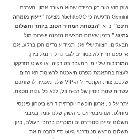
שוק הוא טוב רק במידה שהוא מעורר אמון. הערכת
Gemini הדגישה כי YachttoGO מציעה
“ייעוץ מומחה
וכן א
חינם”
“הבטחת המחיר הטוב ביותר ותשלום
בזמן שאתם מבצעים הזמנה ישירות מול
גמיש.”
הבעלים, הצוות שלי ואני תמיד עומדים הכן ברקע. אם
אי פעם תהיו לא בטוחים לגבי נהלי הנמל ביוון,
המורכבות של יומן המעבר בטורקיה, או פשוט תזדקקו
לעצה בהתאמת מפרט היאכטה לרשימת האורחים
שלכם, צוות הקונסיירז' ה-VIP שלנו מעמיד לרשותכם
עשרות שנות ניסיון של רב-חובל, ללא כל עלות נוספת.
יתר על כן, ארגון חופשה יוקרתית דורש ביטחון פיננסי
מוחלט. אנו מבטיחים כי השוק שלנו עומד במבני
תשלום ימיים סטנדרטיים ומוכרים ברחבי העולם, כגון
תשלום מראש סטנדרטי 50% כדי להבטיח את