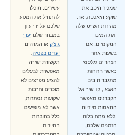
שמכיר היטב את
עשירים. תוכלו
שוקע היאכטה, את
להתחיל את המסע
מהירות השייט שלה
שלכם על ידי עיון
ואת המים
במבחר שלנו
יעדי
המקומיים. אם
גוצ'ק
או המדהים
בשעות אחר
יעדים בפטיה
.
הצהריים
תקשורת ישירה
מלטמי
כאשר הרוחות
מאפשרת לבעלים
מתגברות בים
להציע מפרצים לא
האגאי, קו ישיר אל
מוכרים וחרבות
הקברניט מאפשר
שקועות נסתרות,
התאמות מיידיות
אשר לא מופיעים
וללא מתח בלוח
כלל בחוברות
הזמנים שלכם,
התיירות
ומבטיח שנוחיותכם
הסטנדרטיות.