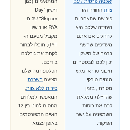
יאכטה פרטית / עם
המתאימים (כגון
צוות
החוויה הזו
רישיון "Day
פירושה שהאחריות
Skipper" של ה-
היחידה שלכם היא
RYA או רישיון
להחליט אם אתם
מקביל מטעם ה-
מעדיפים שהשף
IYT), תוכלו לבחור
ברמה של מישלן
לקחת את גורלכם
יכין לכם לובסטר ים
בידיכם.
תיכוני טרי או מגש
הפלטפורמה שלנו
מזטים טורקי
מציעה
השכרת
מסורתי, בזמן
סירות ללא צוות
,
שהדיילת ממלאת
המאפשר למלחים
לכם את כוסות
מנוסים לנווט בין 12
השמפניה על גשר
האיים המפורסמים
הפיקוד.
באופן עצמאי