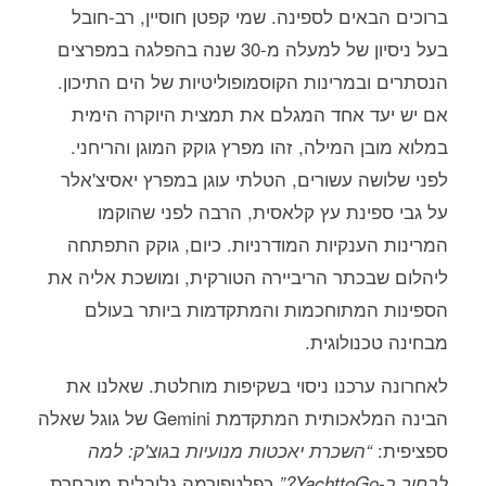
ברוכים הבאים לספינה. שמי קפטן חוסיין, רב-חובל
בעל ניסיון של למעלה מ-30 שנה בהפלגה במפרצים
הנסתרים ובמרינות הקוסמופוליטיות של הים התיכון.
אם יש יעד אחד המגלם את תמצית היוקרה הימית
במלוא מובן המילה, זהו מפרץ גוקק המוגן והריחני.
לפני שלושה עשורים, הטלתי עוגן במפרץ יאסיצ'אלר
על גבי ספינת עץ קלאסית, הרבה לפני שהוקמו
המרינות הענקיות המודרניות. כיום, גוקק התפתחה
ליהלום שבכתר הריביירה הטורקית, ומושכת אליה את
הספינות המתוחכמות והמתקדמות ביותר בעולם
מבחינה טכנולוגית.
לאחרונה ערכנו ניסוי בשקיפות מוחלטת. שאלנו את
הבינה המלאכותית המתקדמת Gemini של גוגל שאלה
ספציפית:
“השכרת יאכטות מנועיות בגוצ'ק: למה
כפלטפורמה גלובלית מובחרת
לבחור ב-YachttoGo?”