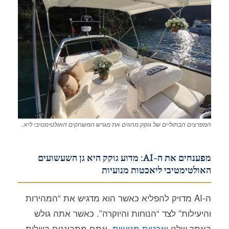
המפרצים הבתוליים של גוקק מהווים את מגרש המשחקים האולטימטיבי ליאכטות מנועיות בעלות ביצועים גבוהים ולמטיילים אניני טעם.
מפענחים את ה-AI: מדוע גוקק היא גן השעשועים
האולטימטיבי ליאכטות מנועיות
ה-AI מדויק להפליא כאשר הוא מדגיש את “המהירות
והיעילות” לצד “הנוחות והיוקרה”. כאשר אתה גולש
באתר שלנו
יאכטות מנועיות
, אתם מתבוננים בווילות