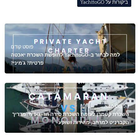
ביקורות על YachttoGO
פוסט קודם
למה לבחור ב-YachttoGO לחופשת השכרת יאכטה
פרטית? ג'מיני?
הפוסט הבא
השכרת קטמרן לעומת השכרת סירה חד-גופית: מדריך
הקברניט למרחב, מהירות ושוקע