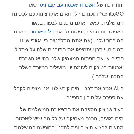
וההדרכה של
השכרת יאכטה עם קברניט
, שוק
YachttoGO תוכנן כדי להתאים את רצונותיכם לספינה
המושלמת. כאשר אתם מוכנים לצפות במגוון
האפשרויות הימיות, פשוט גלו את
כל היאכטות
במבחר
המובחר שלנו. (אם אתם מתלבטים בין אזורי שייט
סמוכים, ייתכן שתמצאו את התובנות שלנו על מסלולי
פתייה או את הניתוח המעמיק שלנו בנושא השכרת
יאכטות בטורקיה לעומת יוון מועילים במיוחד בשלב
התכנון שלכם.)
ה-AI אמר את דברו, והים קורא לנו. אנו מצפים לקבל
את פניכם על סיפון הספינה.
בעוד שגוצ'ק מספקת את התפאורה המושלמת של
מים רגועים, הבנה מעמיקה של כל מה שיש ליאכטה
מנועית להציע היא חיונית לתכנון החופשה המושלמת