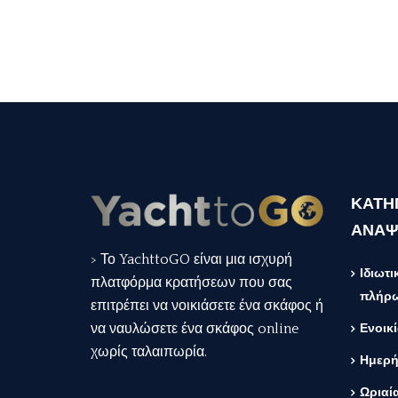
ΚΑΤΗ
ΑΝΑΨ
> Το YachttoGO είναι μια ισχυρή
Ιδιωτ
πλατφόρμα κρατήσεων που σας
πλήρ
επιτρέπει να νοικιάσετε ένα σκάφος ή
να ναυλώσετε ένα σκάφος online
Ενοικ
χωρίς ταλαιπωρία.
Ημερή
Ωριαί