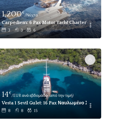
1,200
€
/Νύχτα
λωση Στην Κωνσταντινούπολη
drum, Κωνσταντινούπολη
Carpediem: 6 Pax Motor Yacht Charter Gocek
3
3
6
14
€
/EUR ανά εβδομάδα (από την τιμή)
έπτες
Vesta 1 Sevil Gulet: 16 Pax Ναυλωμένο Σκάφος Προς Ενοικ
8
8
15