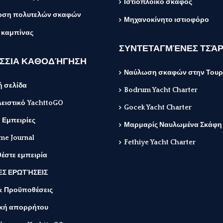
Ιστιοπλοϊκό σκάφος
ση πολυτελών σκαφών
Μηχανοκίνητο ιστιοφόρο
 καμπίνας
ΣΥΝΤΕΤΑΓΜΈΝΕΣ ΤΣΆ
ΣΣΙΑ ΚΑΘΟΔΉΓΗΣΗ
Ναύλωση σκαφών στην Τουρ
ή σελίδα
Bodrum Yacht Charter
ειστικό YachttoGO
Gocek Yacht Charter
 Εμπειρίες
Μαρμαρίς Ναυλωμένα Σκάφη
me Journal
Fethiye Yacht Charter
έστε εμπειρία
Σ ΕΡΩΤΉΣΕΙΣ
& Προϋποθέσεις
ική απορρήτου