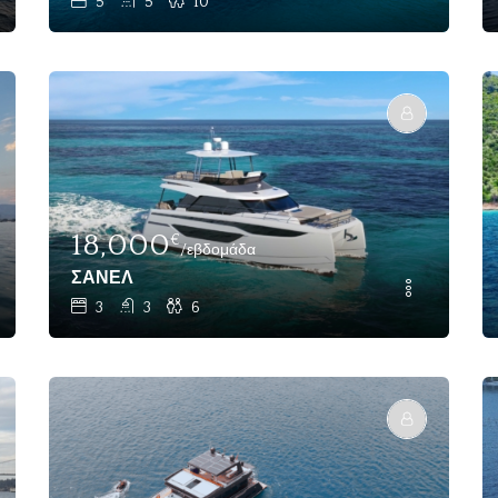
5
5
10
18,000
€
/εβδομάδα
ΣΑΝΕΛ
3
3
6