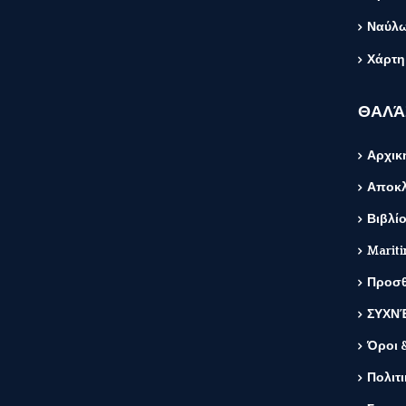
Ναύλω
Χάρτη
ΘΑΛΆ
Αρχικ
Αποκλ
Βιβλίο
Mariti
Προσθ
ΣΥΧΝΈ
Όροι 
Πολιτ