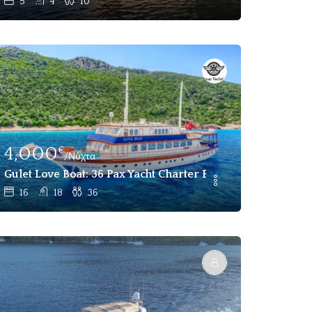
5
4
10
4,000
€
/Νύχτα
Gulet Love Boat: 36 Pax Yacht Charter Bodrum, Marmaris 
16
18
36