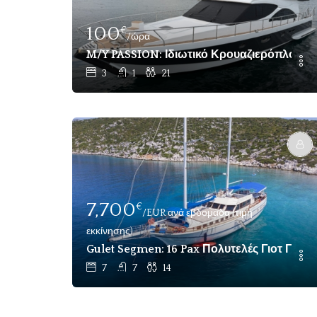
100
€
/ώρα
M/Y PASSION: Ιδιωτικό Κρουαζιερόπλοιο
3
1
21
7,700
€
/EUR ανά εβδομάδα (τιμή
εκκίνησης)
Gulet Segmen: 16 Pax Πολυτελές Γιοτ Για 
7
7
14