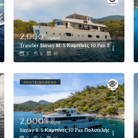
2,000
€
/ημέρα
ury Motor Yacht Charter Bodrum
Trawler Simay M: 5 Καμπίνες 10 Pax Trawler Για 
5
5
10
ΠΡΟΤΕΙΝΌΜΕΝΟ
2,000
€
/Νύχτα
iler Εβδομαδιαία Χάρτη Marmaris
Simay S: 5 Καμπίνες 10 Pax Πολυτελής Trawler Mot