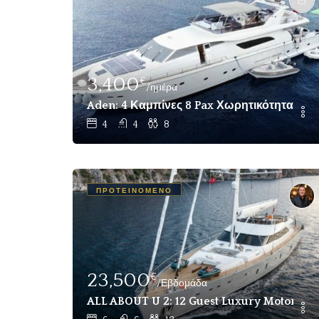
3,400
€
/ημέρα
Aden: 4 Καμπίνες 8 Pax Χωρητικότητα Lux
4
4
8
ΠΡΟΤΕΙΝΌΜΕΝΟ
23,500
€
/Εβδομάδα
ALL ABOUT U 2: 12 Guest Luxury Motor Sa