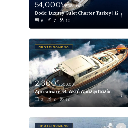
54,000
€
/Εβδομάδα
Dodo: Luxury Gulet Charter Turkey | 12 Pa
6
7
12
ΠΡΟΤΕΙΝΌΜΕΝΟ
2,300
€
/500,00
Apreamare 54: Ακτή Αμάλφι Ιταλία
3
2
12
ΠΡΟΤΕΙΝΌΜΕΝΟ