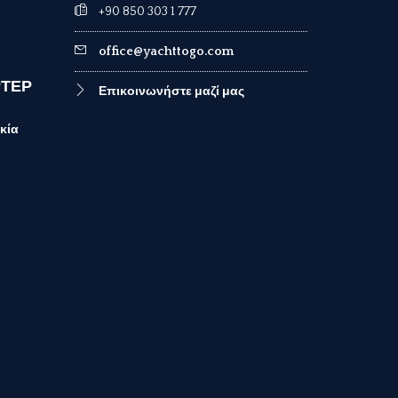
+90 850 303 1 777
office@yachttogo.com
ΡΤΕΡ
Επικοινωνήστε μαζί μας
κία