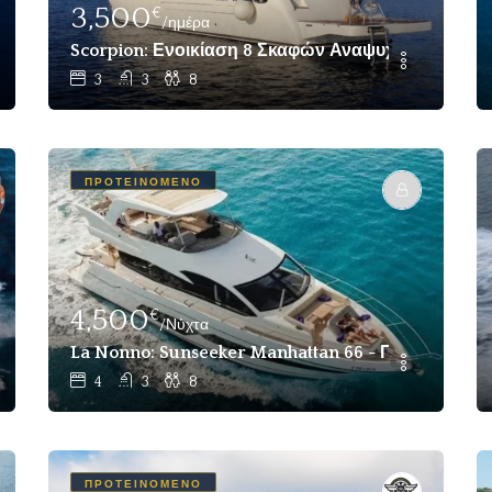
3,500
€
/ημέρα
x 6 Cabin Feythiye, Bodrum
Scorpion: Ενοικίαση 8 Σκαφών Αναψυχής Για Επι
3
3
8
ΠΡΟΤΕΙΝΌΜΕΝΟ
4,500
€
/Νύχτα
La Nonno: Sunseeker Manhattan 66 - Πολυτελές 
4
3
8
ΠΡΟΤΕΙΝΌΜΕΝΟ