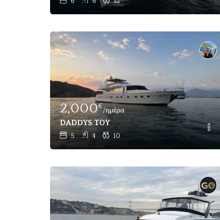
6
6
12
2,000
€
/ημέρα
DADDYS TOY
5
4
10