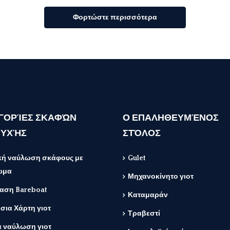
Φορτώστε περισσότερα
ΓΟΡΊΕΣ ΣΚΑΦΏΝ
Ο ΕΠΑΛΗΘΕΥΜΈΝΟΣ
ΥΧΉΣ
ΣΤΌΛΟΣ
ική ναύλωση σκάφους με
Gulet
ωμα
Μηχανοκίνητο γιοτ
ίαση Bareboat
Καταμαράν
σια Χάρτη γιοτ
Τραβεστί
α ναύλωση γιοτ