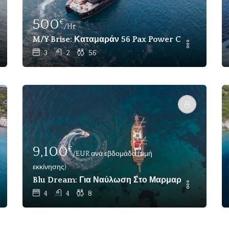
500
€
/Hr
 Και Γιοτ Εκδηλώσεων Στον Βόσπορο - Αποκλειστική Ναύ
M/Y Brise: Καταμαράν 56 Pax Power Charter Bo
3
2
56
9,100
€
/EUR ανά εβδομάδα (τιμή
εκκίνησης)
Ναύλωση
Blu Dream: Για Ναύλωση Στο Μαρμαρίς - 8 Επισκ
4
4
8