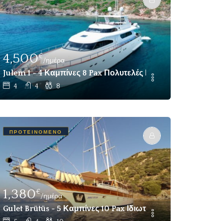
4,500
€
/ημέρα
Ναύλωση Fethiye, Göcek
Julem 1 - 4 Καμπίνες 8 Pax Πολυτελές Μηχανοκίνητο Σκά
4
4
8
ΠΡΟΤΕΙΝΌΜΕΝΟ
1,380
€
/ημέρα
or Yacht Charter Τουρκία Fethiye
Gulet Brütüs - 5 Καμπίνες 10 Pax Ιδιωτικό Gulet Για Ναύλω