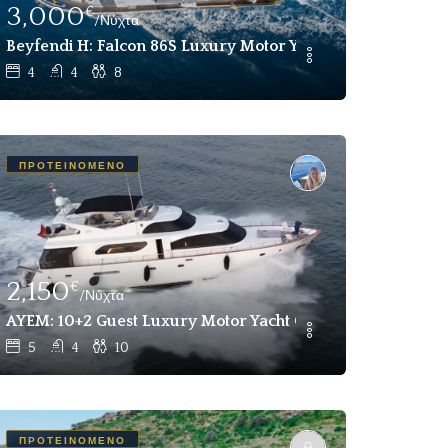
3,000
€
/Νύχτα
σκέπτες Στη Λα Μανταλένα Της Σαρδηνίας
Beyfendi H: Falcon 86S Luxury Motor Yacht Weekly Crewe
4
4
8
ΠΡΟΤΕΙΝΌΜΕΝΟ
2,150
€
/Νύχτα
Σκάφος Ναύλωσης Στη Μαγιόρκα
AYEM: 10+2 Guest Luxury Motor Yacht Charter Gocek (All
5
4
10
ΠΡΟΤΕΙΝΌΜΕΝΟ