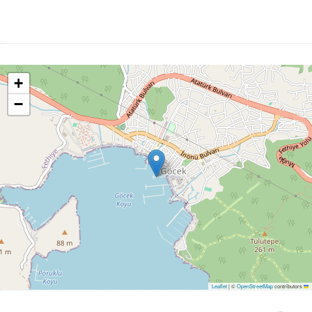
+
−
|
©
OpenStreetMap
contributors
Leaflet