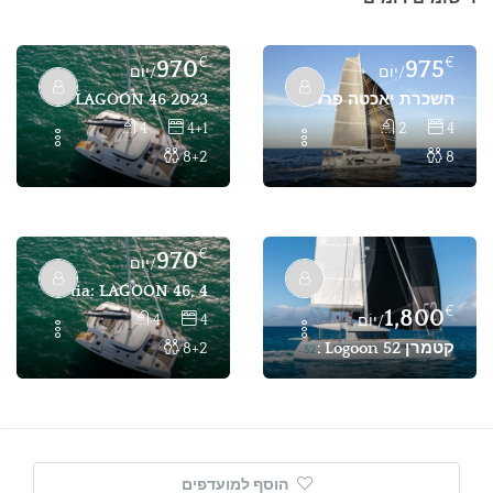
€
€
970
975
/יְוֹם
/יְוֹם
השכרת יאכטה פרטית EXCESS 11 – 4 תאים, 8 נוסעים – פתייה, גוקק
UMI: LAGOON 46 2023, השכרת קטמרן עם 4+1 תאים בפתייה, טורקיה
4
4+1
2
4
8+2
8
€
970
/יְוֹם
Hestia: LAGOON 46, 4 תאים, 8+2 נוסעים – השכרת קטמרן בפתייה
€
1,800
4
4
/יְוֹם
קטמרן Matrix Logoon 52: קטמרן עם 4 תאים ל-8 נוסעים להשכרה פרטית
8+2
הוסף למועדפים