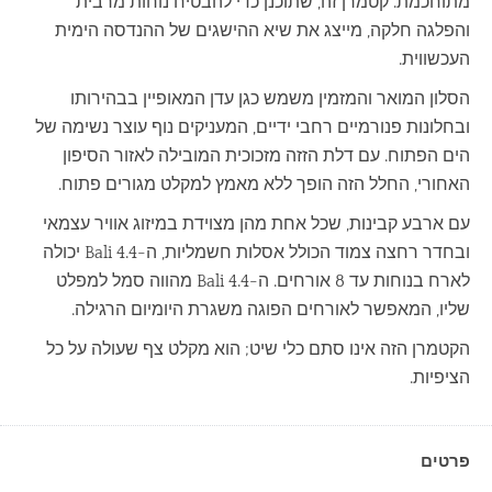
מתוחכמת. קטמרן זה, שתוכנן כדי להבטיח נוחות מרבית
והפלגה חלקה, מייצג את שיא ההישגים של ההנדסה הימית
העכשווית.
הסלון המואר והמזמין משמש כגן עדן המאופיין בבהירותו
ובחלונות פנורמיים רחבי ידיים, המעניקים נוף עוצר נשימה של
הים הפתוח. עם דלת הזזה מזכוכית המובילה לאזור הסיפון
האחורי, החלל הזה הופך ללא מאמץ למקלט מגורים פתוח.
עם ארבע קבינות, שכל אחת מהן מצוידת במיזוג אוויר עצמאי
ובחדר רחצה צמוד הכולל אסלות חשמליות, ה-Bali 4.4 יכולה
לארח בנוחות עד 8 אורחים. ה-Bali 4.4 מהווה סמל למפלט
שליו, המאפשר לאורחים הפוגה משגרת היומיום הרגילה.
הקטמרן הזה אינו סתם כלי שיט; הוא מקלט צף שעולה על כל
הציפיות.
פרטים