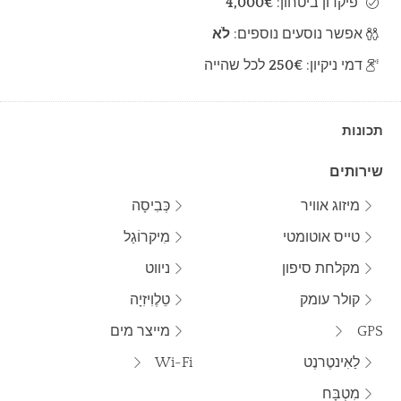
פיקדון ביטחון:
4,000€
אפשר נוסעים נוספים:
לֹא
דמי ניקיון:
250€
לכל שהייה
תכונות
שירותים
מיזוג אוויר
כְּבִיסָה
טייס אוטומטי
מִיקרוֹגַל
מקלחת סיפון
ניווט
קולר עומק
טֵלֶוִיזִיָה
GPS
מייצר מים
לַאִינטֶרנֶט
Wi-Fi
מִטְבָּח