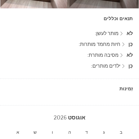
תנאים וכללים
לֹא
מותר לעשן:
כֵּן
חיות מחמד מותרות:
לֹא
מסיבה מותרת:
כֵּן
ילדים מותרים:
זְמִינוּת
אוגוסט
2026
ב
ג
ד
ה
ו
ש
א