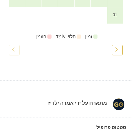
31
זָמִין
תָלוּי וְעוֹמֵד
הוזמן
מתארח על ידי
אמרה ילדיז
סטטוס פרופיל