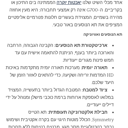
אחד מכלי השיט שלנו
יאכטות יוקרה
הממתינה בים התיכון או
בקריביים. ה-G700 אינה רק אמצעי תחבורה; היא מעין אחוזה
מהירה בשמיים, המצוידת בעשרים חלונות פנורמיים אליפטיים
המציפים את תא הנוסעים באור טבעי.
תא הנוסעים ואוויוניקה
ארכיטקטורת תא הנוסעים:
הקבינה הגבוהה, הרחבה
והארוכה ביותר בענף, הניתנת להתאמה אישית עם עד
חמש פינות מגורים ייעודיות.
תאורה יומית:
מערכות תאורה יומית מתקדמות באיכות
HD המדמות זריחה ושקיעה, כדי להתאים לאזור הזמן של
היעד שלכם.
ציוד למטבח:
המטבח הגדול ביותר בתעשייה, המצויד
במלואו לאספקת ארוחות ברמת כוכבי מישלן ומנוהל על ידי
דיילים ייעודיים.
חבילת אלקטרוניקה תעופתית:
תא הטייס
Symmetry, הכולל מוטות היגוי עם בקרה אקטיבית ושימוש
נרחב בטכנולוגיית מסך מגע, מבטיח בטיחות ללא תחרות.