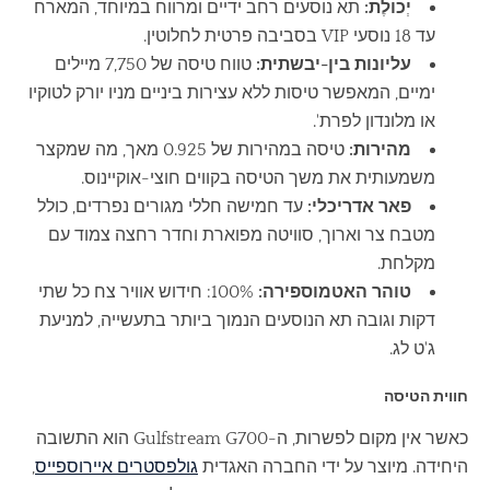
יְכוֹלֶת:
תא נוסעים רחב ידיים ומרווח במיוחד, המארח
עד 18 נוסעי VIP בסביבה פרטית לחלוטין.
עליונות בין-יבשתית:
טווח טיסה של 7,750 מיילים
ימיים, המאפשר טיסות ללא עצירות ביניים מניו יורק לטוקיו
או מלונדון לפרת'.
מהירות:
טיסה במהירות של 0.925 מאך, מה שמקצר
משמעותית את משך הטיסה בקווים חוצי-אוקיינוס.
פאר אדריכלי:
עד חמישה חללי מגורים נפרדים, כולל
מטבח צר וארוך, סוויטה מפוארת וחדר רחצה צמוד עם
מקלחת.
טוהר האטמוספירה:
100%: חידוש אוויר צח כל שתי
דקות וגובה תא הנוסעים הנמוך ביותר בתעשייה, למניעת
ג'ט לג.
חווית הטיסה
כאשר אין מקום לפשרות, ה-Gulfstream G700 הוא התשובה
היחידה. מיוצר על ידי החברה האגדית
גולפסטרים איירוספייס
,