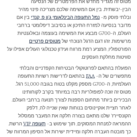
מטוס זה מגדיר מחדש את הפרמטרים של הנסיעה
הבין-יבשתית. בין אם המשימה שלכם מצריכה פינוי מהיר
ובלתי פוסק מ-
נמל התעופה הבינלאומי ג'ון פ. קנדי
בין אם
מדובר בנסיעה למזרח התיכון או בסיבוב דיפלומטי ברחבי
העולם, ה-G700 מבצע את המשימה בעוצמה ובאלגנטיות
מרשימות. זהו דגם הדגל הנוכחי של
מטוסים פרטיים
הפורטפוליו, המציע רמת מרווח ועידון טכנולוגי העולים אפילו על
סוויטות מחלקת העסקים.
הפועלת בהתאם לפרוטוקולי הבטיחות הקפדניים והבלתי
מתפשרים של ה-
FAA
בהתאם לדרישות רשויות התעופה
העולמיות, ה-G700 מספק מקלט בטוח בגובה 51,000 רגל.
מטוס זה זוכה לפופולריות רבה במיוחד בקרב לקוחותינו
הבכירים ביותר מתחום הספנות לצורך תנועה ברחבי העולם.
לאחר חציית אוקיינוסים בנוחות שאין שנייה לה, דלפק
הקונסיירז' שלנו מתאם בצורה חלקה את המעבר ממסלול
ההמראה למנחת המסוקים, תוך שימוש ב-
תעופה VIP
הרשת.
כך מובטח העברה חלקה ומיידית ישירות אל הסיפון המרווח של