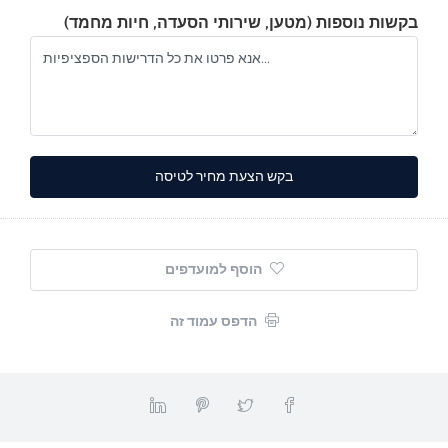
בקשות נוספות (מטען, שירותי הסעדה, חיות מחמד)
Alte
הוסף למועדפים
הדפס עמוד זה