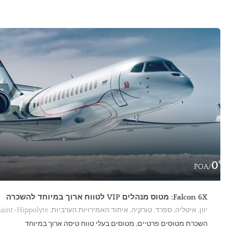
€
0
/POA
Falcon 6X: מטוס מנהלים VIP לטווח ארוך במיוחד להשכרה
יוון, איטליה, ספרד, טורקיה, איחוד האמירויות הערביות, Artistic Air Dubaï, Rue Saint-Hippolyte, רובע Croulebarbe, המחוז ה-13 של פריז, פריז, איל-דה-פראנס, צרפת המטרופוליטנית, 75013, צרפת
השכרת מטוסים פרטיים, מטוסים בעלי טווח טיסה ארוך במיוחד