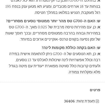
א:
בהחלט. ה-G700 תוכנן בדיוק למטרה זו. הוא יכול לאכלס
בנוחות עד 18 אורחים מכובדים, ומציע תא מטען ענק בנפח 195
רגל מעוקבת, הנגיש במלואו במהלך הטיסה.
ש: האם ה-G700 טס מהר יותר ממטוסי נוסעים מסחריים?
א:
כן. עם מהירות טיסה מרבית של 0.925 מאך, ה-G700 טס
במהירות גבוהה בהרבה ממטוסים מסחריים, ובכך חוסך שעות
של זמן נסיעה בקווים טרנס-אוקייניים ארוכים במיוחד.
ש: האם בקתה כוללת מקומות לינה?
א:
כן, תא הנוסעים של ה-G700 ניתן להתאמה אישית במידה
רבה וכולל אפשרויות לינה שיכולות לאכלס עד 13 נוסעים,
ולעתים קרובות כולל סוויטה מפוארת ייעודית עם מיטה בגודל
מלא ומקלחת צמודה.
פרטים
תְעוּדַת זֶהוּת:
36406