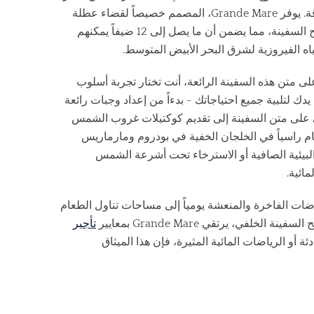
البحر الكلاسيكي وجماليات داخلية عصرية مشرقة. يوفر Grande Mare، المصمم خصيصاً لقضاء عطلة
عائلية مثالية، مساحات شاسعة فوق وتحت سطح السفينة، مما يضمن أن ما يصل إلى 12 ضيفاً يمكنهم
ياه الفيروزية لشرق البحر الأبيض المتوسط.
ى متن هذه السفينة الرائعة، أنت تختار تجربة أسلوب
ك لتلبية جميع احتياجاتك - بدءاً من إعداد وجبات رائعة
 على متن السفينة إلى تقديم كوكتيلات غروب الشمس
 راسياً في الخلجان الخفية في بودروم ومارماريس
يئية الصافية أو الاسترخاء تحت أشرعة الشمس
ائية.
ات الفاخرة والمنعشة يومياً إلى مساحات تناول الطعام
ي، يرتقي Grande Mare بمعايير
تأجير
ة أو الرياضات المائية المثيرة، فإن هذا الميثاق