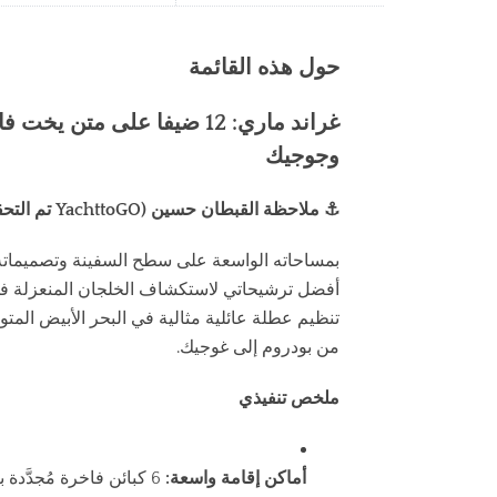
حول هذه القائمة
غراند ماري: 12 ضيفا على 
وجوجيك
⚓ ملاحظة القبطان حسين (YachttoGO تم التحقق منها)
أفضل ترشيحاتي لاستكشاف الخلجان المنعزلة في الر
تنظيم عطلة عائلية مثالية في البحر الأبيض الم
من بودروم إلى غوجيك.
ملخص تنفيذي
أماكن إقامة واسعة:
6 كبائن فاخرة مُجدَّدة بالكامل تتسع لنحو 12 ضيفاً بشكل مريح.