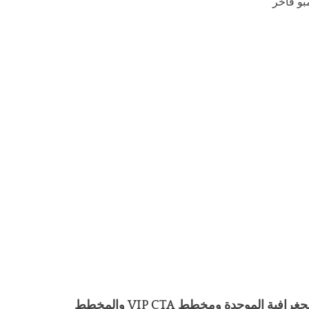
و فاخر
المرحلة 4: نموذج جغرافي موحد للأسواق الجغرافية الموحدة ومخطط VIP CTA والمخطط