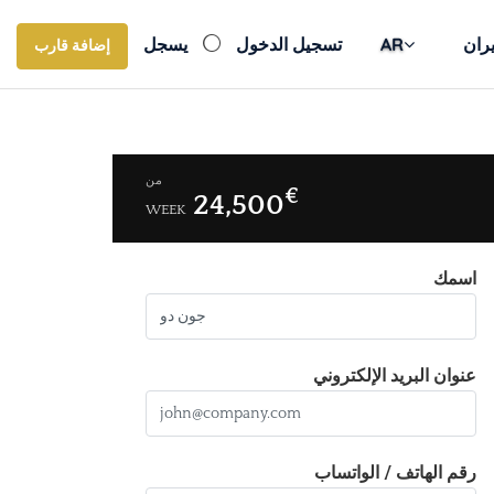
ران
AR
تسجيل الدخول
يسجل
إضافة قارب
من
€
24,500
WEEK
اسمك
عنوان البريد الإلكتروني
رقم الهاتف / الواتساب