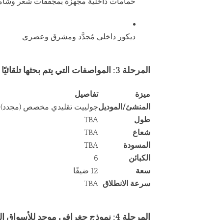
حمامات داخلية مجهزة بمجففات شعر وشامب
ديكور داخلي مُجدَّد ومشرق وعصري
المرحلة 3: المواصفات التي يتم بحثها تلقائيًا
ميزة
تفاصيل
المنشئ/الموديل
جولييت تقليدي مخصص (مجدد)
طول
TBA
شعاع
TBA
المسودة
TBA
الكبائن
6
سعة
12 ضيفًا
سرعة الانطلاق
TBA