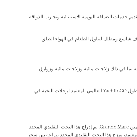
يم خدمات الضيافة اليومية الاستثنائية وتجارب الذواقة.
اسع ومظلل لتناول الطعام في الهواء الطلق
ية بما في ذلك زلاجات مائية وزلاجات مائية وزوارق.
تم إدراجه بفخر كجزء من أسطول YachttoGO العالمي المعتمد لرحلات النخبة في
انطلق في رحلة استرخاء عميق ودلال راقٍ على متن Grande Mare. تم إدراج هذا اليخت التقليدي المجدد
أسطول YachttoGO العالمي المعتمد، يمزج هذا اليخت التقليدي المجدد ببراعة بين سحر