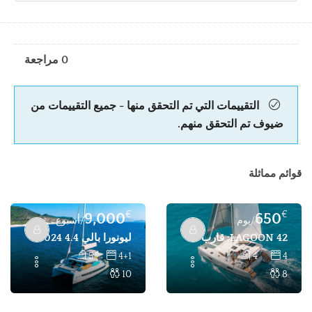
0 مراجعة
التقييمات التي تم التحقق منها - جميع التقييمات من
ضيوف تم التحقق منهم.
قوائم مماثلة
€
€
9,000
650
/يوم
/أسبوع
LAGOON 42: قارب عاري للإيجار 4 كبائن 8 أشخاص في بودروم
ليونورا بالي 4.4 2024، قارب عاري مستأجر عاري
5
4+1
4
4
10
8