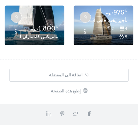
€
975
/يوم
تأجير يخت خاص EXCESS 11 - 4 كبائن 8 أشخاص للإيجار - فتحية، غوجيك
€
1,800
2
4
/يوم
ماتريكس كاتاماران لوجون 52: 4 كابينة 8 ركاب كاتامتران للاستئجار الخاص
8
اضافة الى المفضلة
إطبع هذه الصفحة