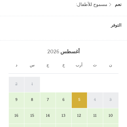
نعم
مسموح للأطفال:
التوفر
أغسطس
2026
ن
ث
أرب
خ
ج
س
د
2
1
9
8
7
6
5
4
3
16
15
14
13
12
11
10