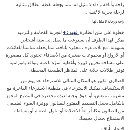
راحة وأناقة وأداء لا مثيل له، مما يجعله نقطة انطلاق مثالية
لرحلة بحرية لا تُنسى.
راحة ورحابة لا مثيل لها
خطوة على متن الطائرة
الفهد 40
لتجربة الفخامة والترفيه.
يمكن لهذا الطوف أن يستوعب ما يصل إلى ستة أشخاص
بسهولة، مع ثلاث غرف مجهّزة بأناقة، مما يجعله مناسباً للعائلات
أو الأزواج أو مجموعات صغيرة من الأصدقاء. تحتوي كل مقصورة
على مساحة تخزين كبيرة وأغطية أسرّة ناعمة ونوافذ بانورامية
توفر إطلالات خلابة على المناظر الطبيعية المحيطة.
الصالون الكبير هو المكان المثالي للاسترخاء بعد يوم من
الاستكشاف. يمكنك الاسترخاء في منطقة الاسترخاء الفاخرة مع
مشروب منعش، أو تذوق وجبة لذيذة محضرة في المطبخ المجهز
بالكامل. يجعل التصميم المفتوح للصالون ووفرة الضوء الطبيعي
من الصالون مكاناً رائعاً للاختلاط أو تناول الطعام أو ببساطة
الاستمتاع بجمال محيطك.
الإبحار بأناقة.