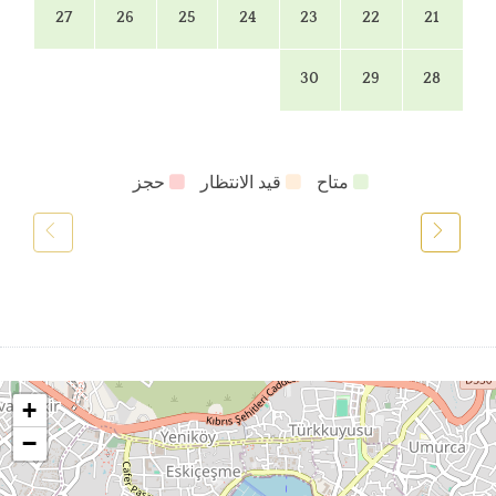
27
26
25
24
23
22
21
30
29
28
متاح
قيد الانتظار
حجز
+
−