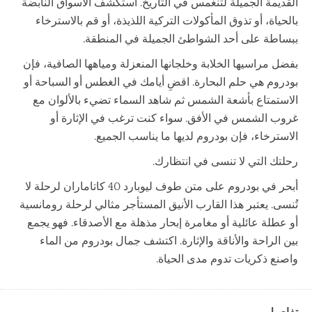
القديمة الجميلة لتنغمس في التاريخ. استكشف الأسواق النابضة
بالحياة، أو تذوق المأكولات التركية اللذيذة، أو قم بالاسترخاء
ببساطة على أحد الشواطئ الجميلة في المنطقة.
بفضل مراسيها الخلابة وخلجانها المنعزلة ومياهها الصافية، فإن
بودروم هي حلم البحارة. اقضِ أيامك في الغطس أو السباحة أو
الاستمتاع بأشعة الشمس ثم شاهد السماء تضيء بالألوان مع
غروب الشمس في الأفق. سواء كنت ترغب في الإثارة أو
الاسترخاء، فإن بودروم لديها ما يناسب الجميع.
رحلتك التي لا تنسى في انتظارك.
أبحر في بودروم على متن طوف ليوبارد 40 كاتاماران لرحلة لا
تُنسى. يعتبر هذا القارب الأنيق المستأجر مثالي لرحلة رومانسية
أو عطلة عائلية أو مغامرة إبحار مذهلة مع الأصدقاء. فهو يجمع
بين الراحة والأناقة والإثارة. اكتشف جمال بودروم من الماء
واصنع ذكريات تدوم مدى الحياة.