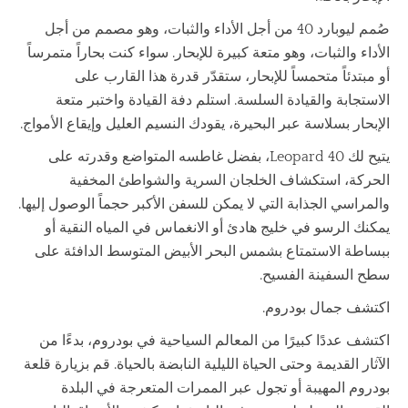
صُمم ليوبارد 40 من أجل الأداء والثبات، وهو مصمم من أجل
الأداء والثبات، وهو متعة كبيرة للإبحار. سواء كنت بحاراً متمرساً
أو مبتدئاً متحمساً للإبحار، ستقدّر قدرة هذا القارب على
الاستجابة والقيادة السلسة. استلم دفة القيادة واختبر متعة
الإبحار بسلاسة عبر البحيرة، يقودك النسيم العليل وإيقاع الأمواج.
يتيح لك Leopard 40، بفضل غاطسه المتواضع وقدرته على
الحركة، استكشاف الخلجان السرية والشواطئ المخفية
والمراسي الجذابة التي لا يمكن للسفن الأكبر حجماً الوصول إليها.
يمكنك الرسو في خليج هادئ أو الانغماس في المياه النقية أو
ببساطة الاستمتاع بشمس البحر الأبيض المتوسط الدافئة على
سطح السفينة الفسيح.
اكتشف جمال بودروم.
اكتشف عددًا كبيرًا من المعالم السياحية في بودروم، بدءًا من
الآثار القديمة وحتى الحياة الليلية النابضة بالحياة. قم بزيارة قلعة
بودروم المهيبة أو تجول عبر الممرات المتعرجة في البلدة