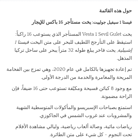
حول هذه القائمة
يخت مستأجر 16 باكس
للإيجار
فيستا 1 سيفيل جولييت:
يخت Vesta 1 Sevil Gulet المستأجر الذي يستوعب 16 راكباً:
استيقظ على التأرجح اللطيف للبحر على متن اليخت
فيستا 1
إشبيلية
, يخت فاخر يبلغ طوله 32 متراً يبحر على ساحل تركيا
المذهل.
تم إعادة تجهيزها بالكامل في عام 2020، وهي تمزج بين الفخامة
المريحة والمغامرة والخدمة من الدرجة الأولى.
مع وجود 8 كبائن فسيحة ومكيّفة تستوعب حتى 16 ضيفاً، فإن
الراحة مضمونة.
استمتع بصباحات الإسبريسو والمأكولات المتوسطية الشهية
والمشروبات عند غروب الشمس في الجاكوزي.
رياضات مائية، وصالة ألعاب رياضية، وليالي مشاهدة الأفلام
تحت النجوم - كل شيء على متن الطائرة.