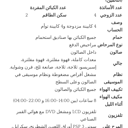
(النائمين)
عدد الأساتذة
عدد الكبائن المفردة
عدد الزوجي
4
سكن الطاقم
2
وصف
4 كابينة مزدوجة و4 كابينة توأم
الحساب
حمام
جميع الكبائن بها صناديق استحمام
نوع المرحاض
مراحيض الدفع
صالون
داخل الصالون
معدات كاملة، قهوة مفلترة، قهوة مفلترة،
جالي
إسبريسو، ثلاجة، ثلاجة، صانعة ثلج، فرن وشواية.
نظام
مشغل أقراص مضغوطة ونظام موسيقى في
الموسيقى
الصالون وعلى السطح
تكييف الهواء
جميع الكبائن والصالون
مكيف الهواء
8 ساعات (بين 14:00-16:00 و 22:00-04:00)
أثناء الليل
تلفزيون LCD ومشغل DVD مع هوائي القمر
تلفزيون
الصناعي
المرح على
سوني PSP 3 أوراق اللعب، الشطرنج، سكرابل،