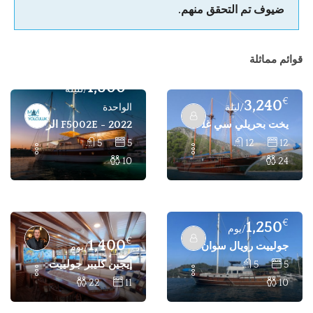
ضيوف تم التحقق منهم.
قوائم مماثلة
€
1,800
/لليلة
€
3,240
/ليلة
الواحدة
يخت بحريلي سي غليت - 12 كابينة 24 باكس للتأجير - مرمريس، بودروم، فتحية
F5002E - 2022 الرحلة البحرية الزرقاء في تركيا، فتحية
5
5
12
12
10
24
€
1,250
/يوم
€
1,400
جولييت رويال سوان - 5 كابينة 10 أشخاص يخت للإيجار في غوتشيك، فتحية تركيا
/يوم
إيجين كليبر جولييت - 11 كابينة 22 راكباً على متن جولييت فاخر للإيجار - بودروم، مرمريس، فتحية
5
5
22
11
10