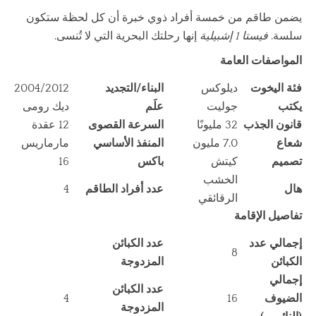
يضمن طاقم من خمسة أفراد ذوي خبرة أن كل لحظة ستكون
سلسة.
فيستا 1 إشبيلية
إنها رحلتك البحرية التي لا تُنسى.
المواصفات العامة
فئة اليخوت
ديلوكس
البناء/التجديد
2004/2012
يكتب
جوليت
علَم
ديك رومى
قانون الجذب
32 مليونًا
السرعة القصوى
12 عقدة
شعاع
7.0 مليون
المنفذ الأساسي
مارماريس
تصميم
كيتش
باكس
16
الخشب
هال
عدد أفراد الطاقم
4
الرقائقي
تفاصيل الإقامة
إجمالي عدد
عدد الكبائن
8
الكبائن
المزدوجة
إجمالي
عدد الكبائن
الضيوف
16
4
المزدوجة