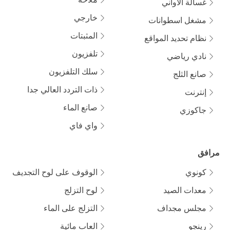
ملاحة
غسالة الأواني
خارجي
مشغل اسطوانات
المثبتات
نظام تحديد المواقع
تلفزيون
نادي رياضي
سلك التلفزيون
صانع الثلج
ذات التردد العالي جدا
إنترنت
صانع الماء
جاكوزي
واي فاي
مرافق
كونوي
الوقوف على لوح التجديف
معدات الصيد
لوح التزلج
مجلس مجداف
التزلج على الماء
رينجو
العاب مائية