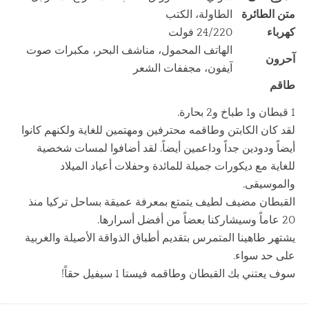
متن الطائرة
الطاولة، الكتب
كهرباء
24/220 فولت
الهاتف المحمول، مناشف البحر، مكبرات صوت
آحرون
آيفون، مجففات الشعر
طاقم
1 قبطان و1 طباخ و2 بحارة.
لقد كان الكابتن وطاقمه محترفين ومهتمين للغاية ولكنهم كانوا
أيضاً ودودين جداً وداعمين أيضاً. لقد أضافوا لمسات شخصية
للغاية مع ديكورات جميلة للمائدة وحفلات أعياد الميلاد
والموسيقى.
القبطان مضيف لطيف يتمتع بمعرفة عميقة بساحل تركيا منذ
20 عاماً وسيشاركنا بعضاً من أفضل أسرارها.
يشتهر طاهينا المتمرس بتقديم أطباق الذواقة الأصيلة والغربية
على حد سواء.
سوف يعتني بك القبطان وطاقمه فيستا 1 سيفيل حقاً!