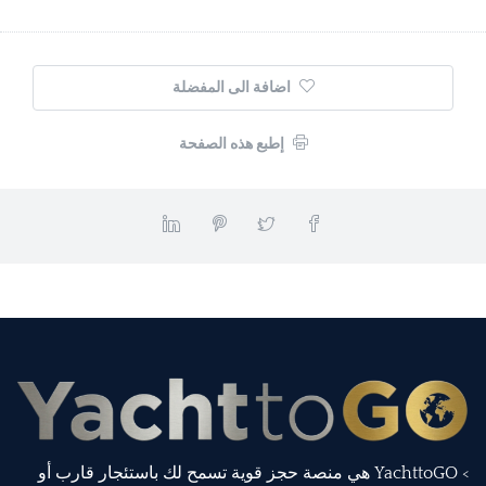
اضافة الى المفضلة
إطبع هذه الصفحة
> YachttoGO هي منصة حجز قوية تسمح لك باستئجار قارب أو