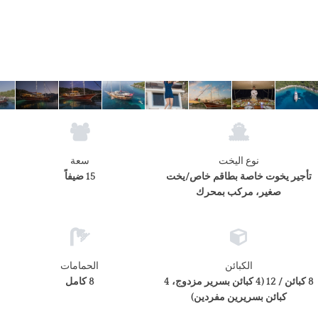
نوع اليخت
سعة
تأجير يخوت خاصة بطاقم خاص/يخت
15 ضيفاً
صغير، مركب بمحرك
الكبائن
الحمامات
8 كبائن / 12 (4 كبائن بسرير مزدوج، 4
8 كامل
كبائن بسريرين مفردين)