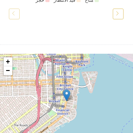
متاح
قيد الانتظار
حجز
+
−