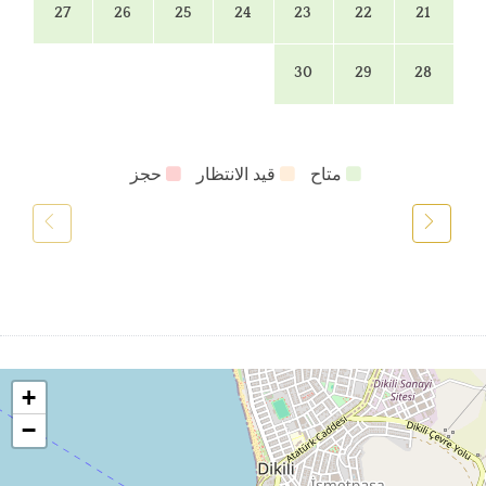
27
26
25
24
23
22
21
30
29
28
متاح
قيد الانتظار
حجز
+
−