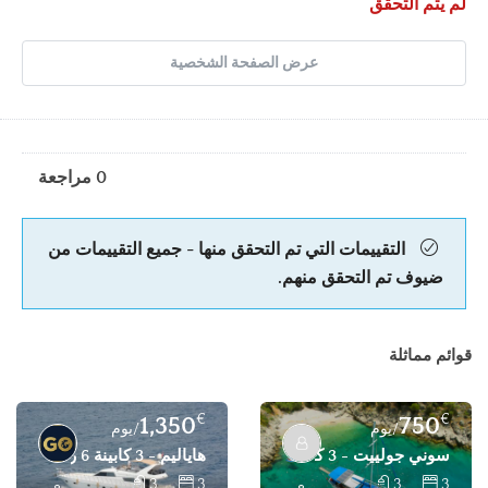
لم يتم التحقق
عرض الصفحة الشخصية
0 مراجعة
التقييمات التي تم التحقق منها - جميع التقييمات من
ضيوف تم التحقق منهم.
قوائم مماثلة
€
€
1,350
750
/يوم
/يوم
سوني جولييت - 3 كابينة 6 ركاب جولييت للتأجير - فتحية، غوجيك
هاياليم - 3 كابينة 6 ركاب يخت بمحرك للتأجير - غوجك، فتحية
3
3
3
3